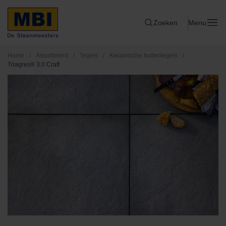
Zoeken
Menu
Home
/
Assortiment
/
Tegels
/
Keramische buitentegels
/
Triagres® 3.0 Craft