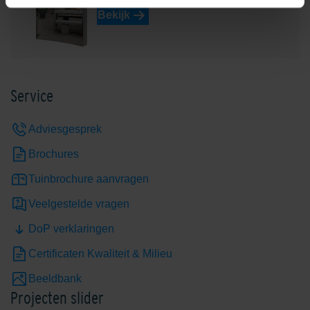
Bekijk
Service
Adviesgesprek
Brochures
Tuinbrochure aanvragen
Veelgestelde vragen
DoP verklaringen
Certificaten Kwaliteit & Milieu
Beeldbank
Projecten slider