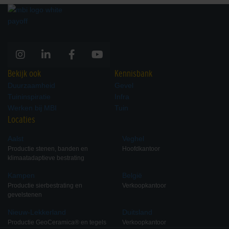
Bekijk ook
Kennisbank
Duurzaamheid
Gevel
Tuininspiratie
Infra
Werken bij MBI
Tuin
Locaties
Aalst
Veghel
Productie stenen, banden en
Hoofdkantoor
klimaatadaptieve bestrating
Kampen
België
Productie sierbestrating en
Verkoopkantoor
gevelstenen
Nieuw-Lekkerland
Duitsland
Productie GeoCeramica® en tegels
Verkoopkantoor