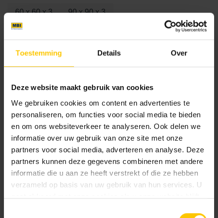
60 x 60 x 3
90 x 90 x 3
Kleur
Toestemming
Details
Over
Standaard kleuren
Deze website maakt gebruik van cookies
We gebruiken cookies om content en advertenties te
personaliseren, om functies voor social media te bieden
en om ons websiteverkeer te analyseren. Ook delen we
informatie over uw gebruik van onze site met onze
partners voor social media, adverteren en analyse. Deze
partners kunnen deze gegevens combineren met andere
Cognac
Dark
informatie die u aan ze heeft verstrekt of die ze hebben
verzameld op basis van uw gebruik van hun services. U
gaat akkoord met onze cookies als u onze website blijft
gebruiken.
Toestemmingsselectie