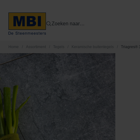
Zoeken naar…
Home
/
Assortiment
/
Tegels
/
Keramische buitentegels
/
Triagres® 3