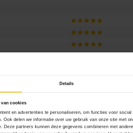
Details
 van cookies
Advies voor je tuin
keramisch
Keramische verwerking
Verw
ent en advertenties te personaliseren, om functies voor social
Tegeldragers
. Ook delen we informatie over uw gebruik van onze site met on
e. Deze partners kunnen deze gegevens combineren met andere i
66.95