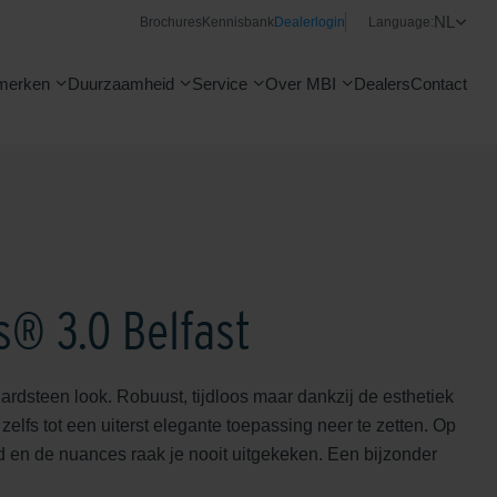
NL
Brochures
Kennisbank
Dealerlogin
Language:
merken
Duurzaamheid
Service
Over MBI
Dealers
Contact
s® 3.0 Belfast
ardsteen look. Robuust, tijdloos maar dankzij de esthetiek
zelfs tot een uiterst elegante toepassing neer te zetten. Op
d en de nuances raak je nooit uitgekeken. Een bijzonder