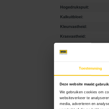
Hogedrukspuit:
Kalkuitbloei:
Kleurvastheid:
Krasvastheid:
Matheid:
Onderhoudsvriendelijk:
Stroefheid:
Toestemming
Vlekbestendigheid:
Deze website maakt gebruik
verwerkingsadvies link:
We gebruiken cookies om cont
websiteverkeer te analyseren
media, adverteren en analys
Prijs Eenheid: