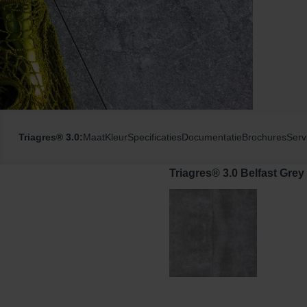
Triagres® 3.0:
Maat
Kleur
Specificaties
Documentatie
Brochures
Serv
Triagres® 3.0 Belfast Grey