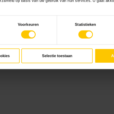
erzameld op basis van uw gebruik van hun services. U gaat akk
Voorkeuren
Statistieken
3
ookies
Selectie toestaan
A