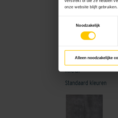
verstrekt of die ze hebben v
onze website blijft gebruiken.
Toestemmingsselectie
Maat
Noodzakelijk
60 x 60 x 3
90 x 90 x 
Alleen noodzakelijke c
Kleur
Standaard kleuren