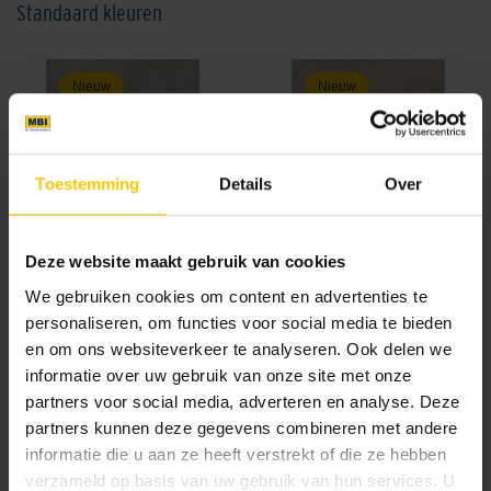
Standaard kleuren
Nieuw
Nieuw
Toestemming
Details
Over
Icelandic
Indian
Deze website maakt gebruik van cookies
We gebruiken cookies om content en advertenties te
Nieuw
personaliseren, om functies voor social media te bieden
en om ons websiteverkeer te analyseren. Ook delen we
informatie over uw gebruik van onze site met onze
partners voor social media, adverteren en analyse. Deze
partners kunnen deze gegevens combineren met andere
Safari
informatie die u aan ze heeft verstrekt of die ze hebben
verzameld op basis van uw gebruik van hun services. U