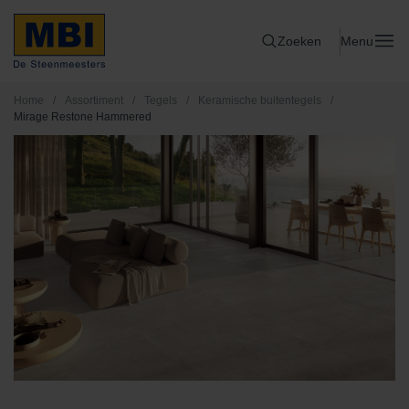
Zoeken
Menu
Home
/
Assortiment
/
Tegels
/
Keramische buitentegels
/
Mirage Restone Hammered