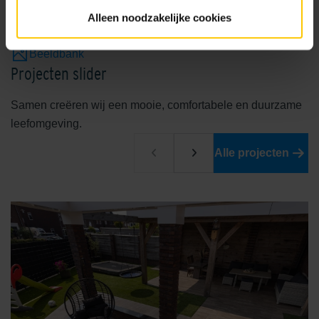
DoP verklaringen
Alleen noodzakelijke cookies
Certificaten Kwaliteit & Milieu
Beeldbank
Projecten slider
Samen creëren wij een mooie, comfortabele en duurzame
leefomgeving.
Alle projecten