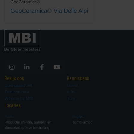
GeoCeramica®
GeoCeramica® Via Delle Alpi
Bekijk ook
Kennisbank
Duurzaamheid
Gevel
Tuininspiratie
Infra
Werken bij MBI
Tuin
Locaties
Aalst
Veghel
Productie stenen, banden en
Hoofdkantoor
klimaatadaptieve bestrating