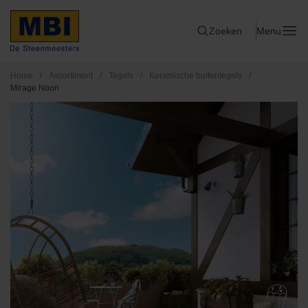
Zoeken
Menu
Home
/
Assortiment
/
Tegels
/
Keramische buitentegels
/
Mirage Noon