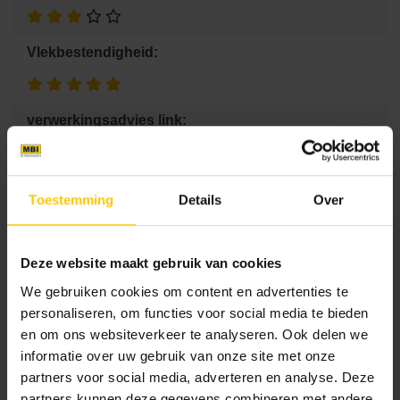
Vlekbestendigheid:
verwerkingsadvies link:
Advies voor je tuin
keramische tuintegels leggen
Keramische verwerking
Verwerkingsadvies voor
keramiek
Tegeldragers
Toestemming
Details
Over
Consumentenadviesprijs:
Deze website maakt gebruik van cookies
59.95 €
We gebruiken cookies om content en advertenties te
personaliseren, om functies voor social media te bieden
Maat
en om ons websiteverkeer te analyseren. Ook delen we
informatie over uw gebruik van onze site met onze
partners voor social media, adverteren en analyse. Deze
60 x 33 x 2
120 x 30 x 2
partners kunnen deze gegevens combineren met andere