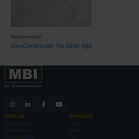
GeoCeramica®
GeoCeramica® Via Delle Alpi
Bekijk ook
Kennisbank
Duurzaamheid
Gevel
Tuininspiratie
Infra
Werken bij MBI
Tuin