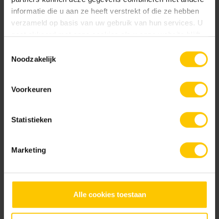
informatie die u aan ze heeft verstrekt of die ze hebben
Kleur
verzameld op basis van uw gebruik van hun services. U
gaat akkoord met onze cookies als u onze website blijft
Standaard kleuren
gebruiken.
Toestemmingsselectie
Noodzakelijk
Voorkeuren
Statistieken
Daylight
Ember
Marketing
Alle cookies toestaan