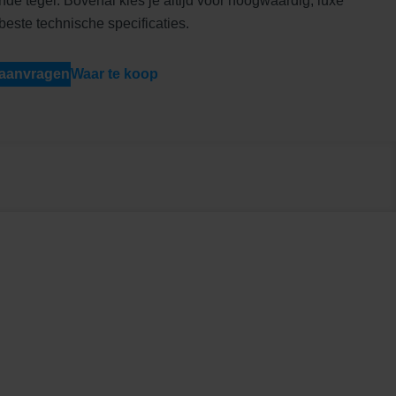
nde tegel. Bovenal kies je altijd voor hoogwaardig, luxe
beste technische specificaties.
 aanvragen
Waar te koop