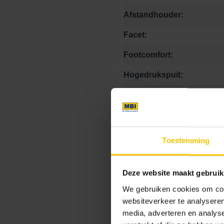
Afstandhouder:
Facet:
Footcomfort:
Hogedrukspuit:
Kalkuitbloei:
Kleurvastheid:
Krasvastheid:
Toestemming
Matheid:
Deze website maakt gebruik
Onderhoudsvriendelijk:
We gebruiken cookies om cont
Stroefheid:
websiteverkeer te analyseren
media, adverteren en analys
Vlekbestendigheid: