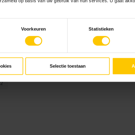
erzameld op basis van uw gebruik van hun services. U gaat akk
Advies voor je tuin
keramisch
Keramische verwerking
Verw
Tegeldragers
Voorkeuren
Statistieken
63.5 €
ookies
Selectie toestaan
A
 2