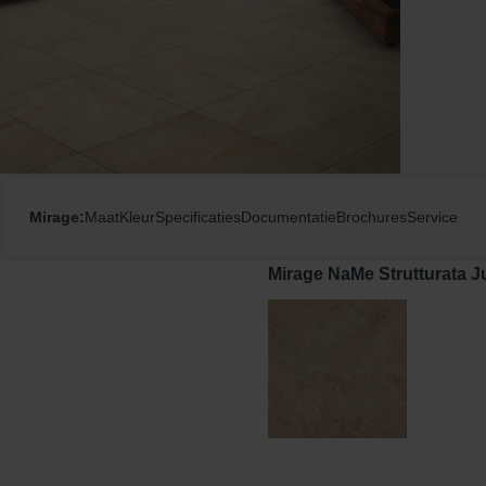
Mirage:
Maat
Kleur
Specificaties
Documentatie
Brochures
Service
Mirage NaMe Strutturata J