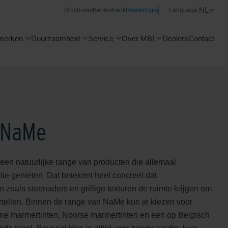
NL
Brochures
Kennisbank
Dealerlogin
Language:
merken
Duurzaamheid
Service
Over MBI
Dealers
Contact
 NaMe
een natuurlijke range van producten die allemaal
tie genieten. Dat betekent heel concreet dat
zoals steenaders en grillige texturen de ruimte krijgen om
rtellen. Binnen de range van NaMe kun je kiezen voor
ne marmertinten, Noorse marmertinten en een op Belgisch