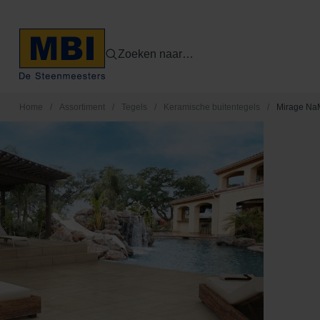
Zoeken naar…
Home
/
Assortiment
/
Tegels
/
Keramische buitentegels
/
Mirage Na