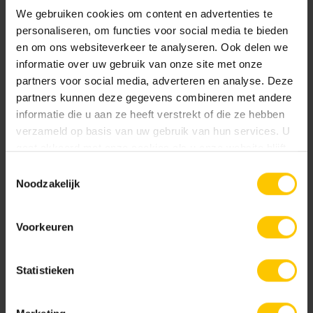
We gebruiken cookies om content en advertenties te
personaliseren, om functies voor social media te bieden
en om ons websiteverkeer te analyseren. Ook delen we
informatie over uw gebruik van onze site met onze
partners voor social media, adverteren en analyse. Deze
partners kunnen deze gegevens combineren met andere
informatie die u aan ze heeft verstrekt of die ze hebben
Classic
Harmony
verzameld op basis van uw gebruik van hun services. U
gaat akkoord met onze cookies als u onze website blijft
gebruiken.
Toestemmingsselectie
Nieuw
Noodzakelijk
Voorkeuren
Ideal
Perfect
Statistieken