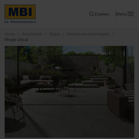
Zoeken
Menu
Home
/
Assortiment
/
Tegels
/
Keramische buitentegels
/
Mirage Glocal