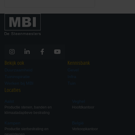
Bekijk ook
Kennisbank
Duurzaamheid
Gevel
Tuininspiratie
Infra
Werken bij MBI
Tuin
Locaties
Aalst
Veghel
Productie stenen, banden en
Hoofdkantoor
klimaatadaptieve bestrating
Kampen
België
Productie sierbestrating en
Verkoopkantoor
gevelstenen