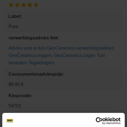
Label:
Pure
verwerkingsadvies link:
Advies voor je tuin
GeoCeramica verwerkingsadvies
GeoCeramica leggen
,
GeoCeramica zagen
Tuin
bestraten
Tegeldragers
Consumentenadviesprijs:
98.95 €
Kleurcode:
54701