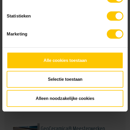
Prestatieverklaring_GeoCeramica_MBI0002R_20241201.pdf
Statistieken
MBI0002R: DoP GeoCeramica Nieuw-Lekkerland MBI0002R
Marketing
Brochures
Alle cookies toestaan
Selectie toestaan
Tuinbrochure 2026
Bekijk
Alleen noodzakelijke cookies
GeoCeramica® Meesterwerken