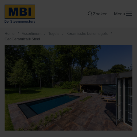
Zoeken
Menu
Home
/
Assortiment
/
Tegels
/
Keramische buitentegels
/
GeoCeramica® Steel