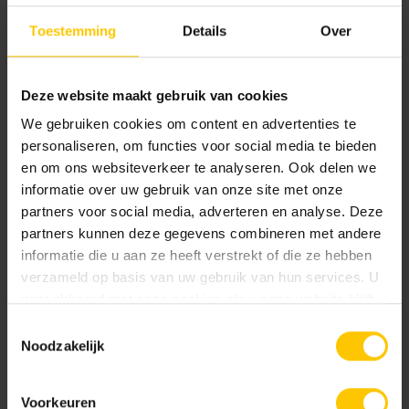
Maat
Toestemming
Details
Over
80 x 80 x 4
Deze website maakt gebruik van cookies
Kleur
We gebruiken cookies om content en advertenties te
personaliseren, om functies voor social media te bieden
Standaard kleuren
en om ons websiteverkeer te analyseren. Ook delen we
informatie over uw gebruik van onze site met onze
partners voor social media, adverteren en analyse. Deze
partners kunnen deze gegevens combineren met andere
informatie die u aan ze heeft verstrekt of die ze hebben
verzameld op basis van uw gebruik van hun services. U
gaat akkoord met onze cookies als u onze website blijft
gebruiken.
Toestemmingsselectie
Corten
Noodzakelijk
Documentatie
Voorkeuren