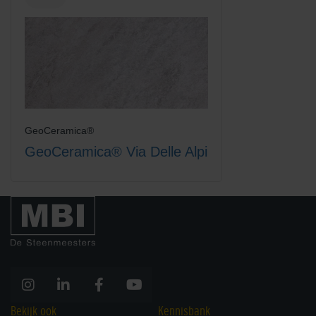
GeoCeramica®
GeoCeramica® Via Delle Alpi
Bekijk ook
Kennisbank