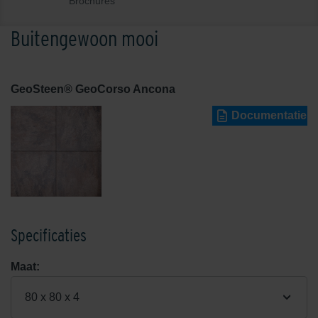
Brochures
Buitengewoon mooi
GeoSteen® GeoCorso Ancona
Documentatie
Specificaties
Maat:
80 x 80 x 4