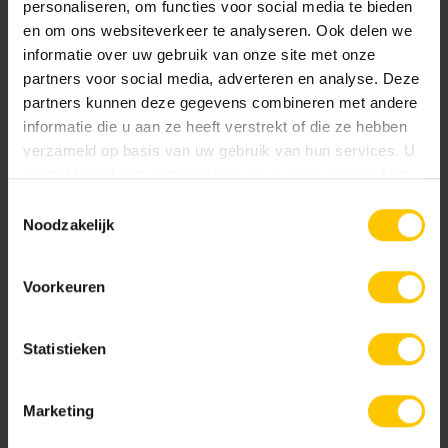
personaliseren, om functies voor social media te bieden
en om ons websiteverkeer te analyseren. Ook delen we
informatie over uw gebruik van onze site met onze
partners voor social media, adverteren en analyse. Deze
partners kunnen deze gegevens combineren met andere
informatie die u aan ze heeft verstrekt of die ze hebben
Materra
Parma
verzameld op basis van uw gebruik van hun services. U
gaat akkoord met onze cookies als u onze website blijft
gebruiken.
Toestemmingsselectie
Noodzakelijk
Voorkeuren
Pescara
Peschiera del Garda
Statistieken
Marketing