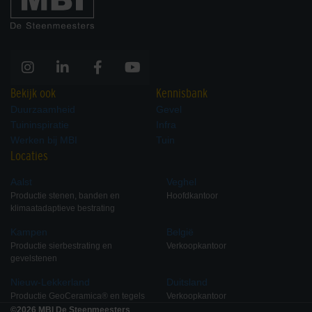
Bekijk ook
Kennisbank
Duurzaamheid
Gevel
Tuininspiratie
Infra
Werken bij MBI
Tuin
Locaties
Aalst
Veghel
Productie stenen, banden en
Hoofdkantoor
klimaatadaptieve bestrating
Kampen
België
Productie sierbestrating en
Verkoopkantoor
gevelstenen
Nieuw-Lekkerland
Duitsland
Productie GeoCeramica® en tegels
Verkoopkantoor
©2026 MBI De Steenmeesters