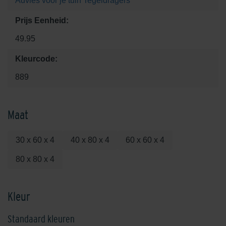
Advies voor je tuin
Tegeldragers
Prijs Eenheid:
49.95
Kleurcode:
889
Maat
30 x 60 x 4
40 x 80 x 4
60 x 60 x 4
80 x 80 x 4
Kleur
Standaard kleuren