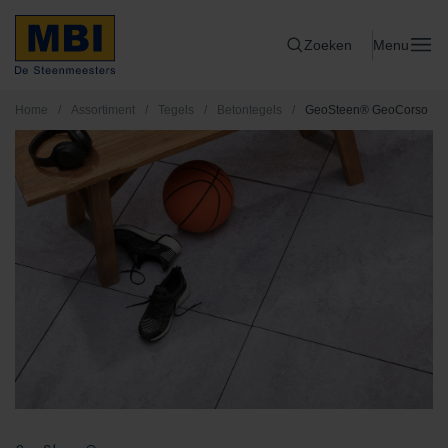
Zoeken
Menu
Home
/
Assortiment
/
Tegels
/
Betontegels
/
GeoSteen® GeoCorso