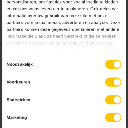
personaliseren, om functies voor social media te bieden
en om ons websiteverkeer te analyseren. Ook delen we
informatie over uw gebruik van onze site met onze
partners voor social media, adverteren en analyse. Deze
partners kunnen deze gegevens combineren met andere
informatie die u aan ze heeft verstrekt of die ze hebben
Materra
Parma
verzameld op basis van uw gebruik van hun services. U
gaat akkoord met onze cookies als u onze website blijft
gebruiken.
Toestemmingsselectie
Noodzakelijk
Voorkeuren
Pescara
Peschiera del Garda
Statistieken
Marketing