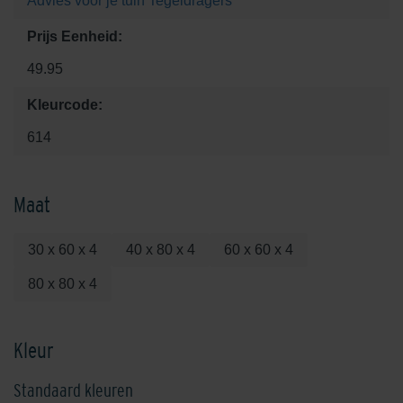
Advies voor je tuin
Tegeldragers
Prijs Eenheid:
49.95
Kleurcode:
614
Maat
30 x 60 x 4
40 x 80 x 4
60 x 60 x 4
80 x 80 x 4
Kleur
Standaard kleuren