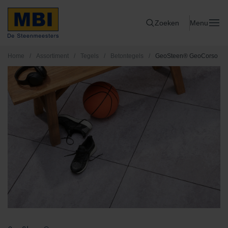
Zoeken
Menu
Home
/
Assortiment
/
Tegels
/
Betontegels
/
GeoSteen® GeoCorso