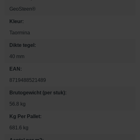
GeoSteen®
Kleur:
Taormina
Dikte tegel:
40 mm
EAN:
8719488521489
Brutogewicht (per stuk):
56.8 kg
Kg Per Pallet:
681.6 kg