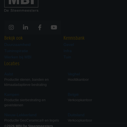
Bekijk ook
Kennisbank
Duurzaamheid
Gevel
Tuininspiratie
Infra
Werken bij MBI
Tuin
Locaties
Aalst
Veghel
Productie stenen, banden en
Hoofdkantoor
klimaatadaptieve bestrating
Kampen
België
Productie sierbestrating en
Verkoopkantoor
gevelstenen
Nieuw-Lekkerland
Duitsland
Productie GeoCeramica® en tegels
Verkoopkantoor
©2026 MBI De Steenmeesters