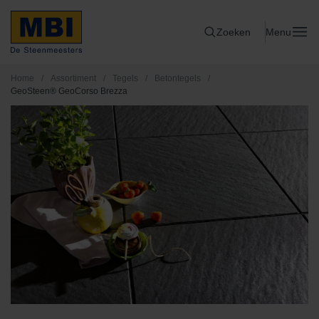
Zoeken
Menu
Home
/
Assortiment
/
Tegels
/
Betontegels
/
GeoSteen® GeoCorso Brezza