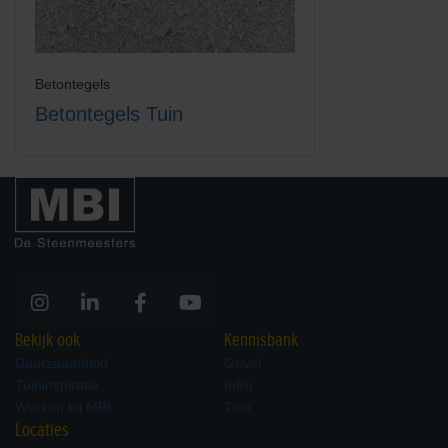
Betontegels
Betontegels Tuin
Bekijk ook
Kennisbank
Duurzaamheid
Gevel
Tuininspiratie
Infra
Werken bij MBI
Tuin
Locaties