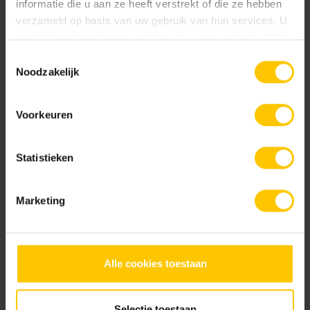
informatie die u aan ze heeft verstrekt of die ze hebben
verzameld op basis van uw gebruik van hun services. U
gaat akkoord met onze cookies als u onze website blijft
gebruiken.
Materra
Parma
Toestemmingsselectie
Noodzakelijk
Voorkeuren
Statistieken
Pescara
Pisa
Marketing
Alle cookies toestaan
Selectie toestaan