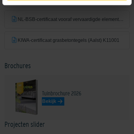
NL-BSB-certificaat vooraf vervaardigde elementen van beton (Aalst) K20305
KIWA-certificaat grasbetontegels (Aalst) K11001
Brochures
Tuinbrochure 2026
Bekijk
Projecten slider