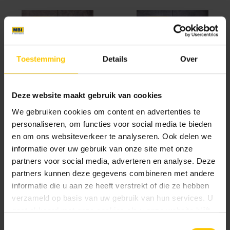
Nieuw
Nieuw
Toestemming
Details
Over
Ancona
Bari
Deze website maakt gebruik van cookies
We gebruiken cookies om content en advertenties te
personaliseren, om functies voor social media te bieden
Nieuw
en om ons websiteverkeer te analyseren. Ook delen we
informatie over uw gebruik van onze site met onze
partners voor social media, adverteren en analyse. Deze
partners kunnen deze gegevens combineren met andere
informatie die u aan ze heeft verstrekt of die ze hebben
Catania
Foggia
verzameld op basis van uw gebruik van hun services. U
gaat akkoord met onze cookies als u onze website blijft
gebruiken.
Nieuw
Toestemmingsselectie