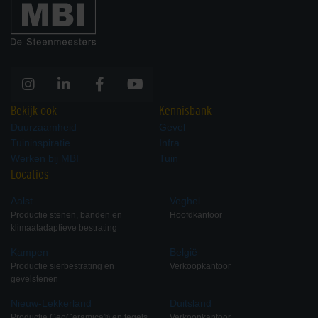
Bekijk ook
Kennisbank
Duurzaamheid
Gevel
Tuininspiratie
Infra
Werken bij MBI
Tuin
Locaties
Aalst
Veghel
Productie stenen, banden en
Hoofdkantoor
klimaatadaptieve bestrating
Kampen
België
Productie sierbestrating en
Verkoopkantoor
gevelstenen
Nieuw-Lekkerland
Duitsland
Productie GeoCeramica® en tegels
Verkoopkantoor