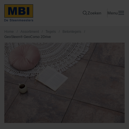
Zoeken
Menu
Home
/
Assortiment
/
Tegels
/
Betontegels
/
GeoSteen® GeoCorso 2Drive