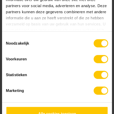
partners voor social media, adverteren en analyse. Deze
partners kunnen deze gegevens combineren met andere
informatie die u aan ze heeft verstrekt of die ze hebben
verzameld op basis van uw gebruik van hun services. U
gaat akkoord met onze cookies als u onze website blijft
gebruiken.
Toestemmingsselectie
Noodzakelijk
Grijs
Grijs Geel
Voorkeuren
Statistieken
Marketing
Kobalt
Midden Bruin
Alle cookies toestaan