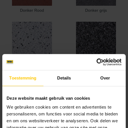
Donker Rood
Donker grijs
Edel helder wit
Ferro
Toestemming
Details
Over
Deze website maakt gebruik van cookies
We gebruiken cookies om content en advertenties te
personaliseren, om functies voor social media te bieden
en om ons websiteverkeer te analyseren. Ook delen we
Geel
Grafiet
informatie over uw gebruik van onze site met onze