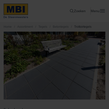
Zoeken
Menu
Home
/
Assortiment
/
Tegels
/
Betontegels
/
Trottoirtegels