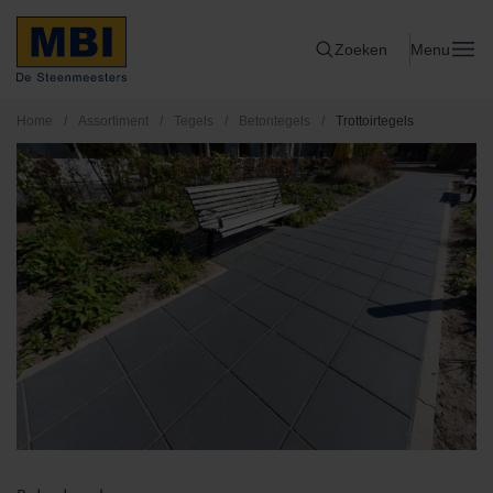
Zoeken
Menu
Home
/
Assortiment
/
Tegels
/
Betontegels
/
Trottoirtegels