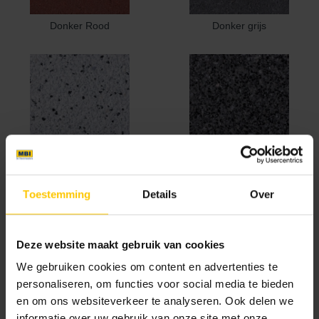
Donker Rood
Donker grijs
Edel helder wit
Ferro
Toestemming
Details
Over
Deze website maakt gebruik van cookies
We gebruiken cookies om content en advertenties te
personaliseren, om functies voor social media te bieden
en om ons websiteverkeer te analyseren. Ook delen we
Geel
Grafiet
informatie over uw gebruik van onze site met onze