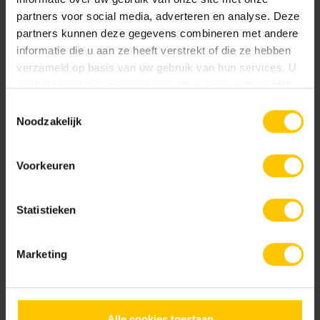
partners voor social media, adverteren en analyse. Deze
partners kunnen deze gegevens combineren met andere
informatie die u aan ze heeft verstrekt of die ze hebben
verzameld op basis van uw gebruik van hun services. U
gaat akkoord met onze cookies als u onze website blijft
gebruiken.
Toestemmingsselectie
Noodzakelijk
Grijs
Grijs Geel
Voorkeuren
Statistieken
Marketing
Kobalt
Midden Bruin
Alle cookies toestaan