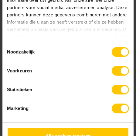
informatie over uw gebruik van onze site met onze
Bruin nuance
Donkergrijs
partners voor social media, adverteren en analyse. Deze
partners kunnen deze gegevens combineren met andere
informatie die u aan ze heeft verstrekt of die ze hebben
verzameld op basis van uw gebruik van hun services. U
gaat akkoord met onze cookies als u onze website blijft
gebruiken.
Toestemmingsselectie
Noodzakelijk
Grezza nuance
Grijs nuance
Voorkeuren
Statistieken
Marketing
KoVa nuance
Lichtgrijs
Alle cookies toestaan