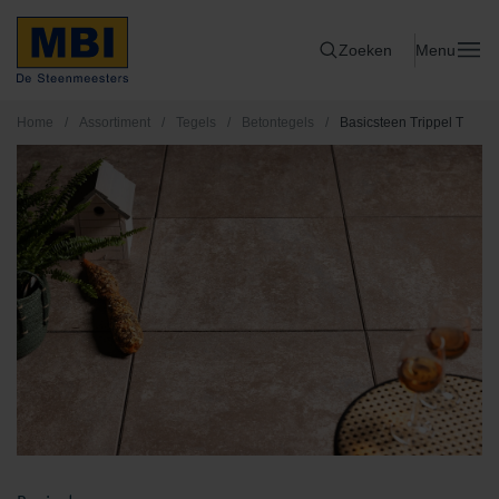
Zoeken
Menu
Home
/
Assortiment
/
Tegels
/
Betontegels
/
Basicsteen Trippel T