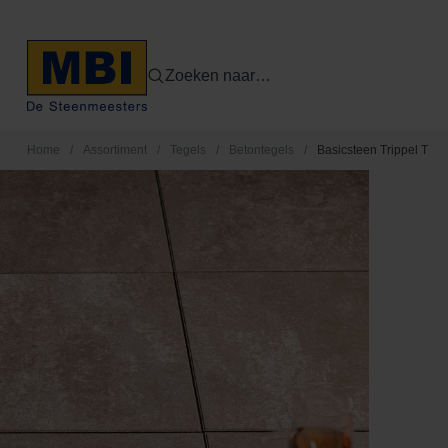
Zoeken naar…
Home
/
Assortiment
/
Tegels
/
Betontegels
/
Basicsteen Trippel T