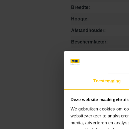
Breedte:
Hoogte:
Afstandhouder:
Beschermfactor:
Facet:
Footcomfort:
Hogedrukspuit:
Toestemming
verwerkingsadvies link:
Consumentenadviesprijs:
Deze website maakt gebruik
We gebruiken cookies om cont
Textuur:
websiteverkeer te analyseren
Kleurcode:
media, adverteren en analys