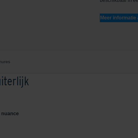
beschikbaar in ee
Meer informatie
hures
iterlijk
n nuance