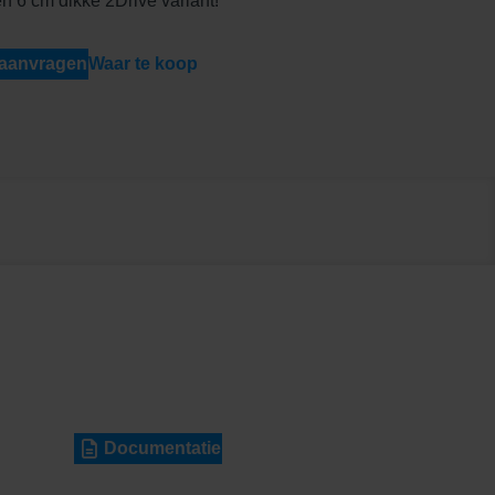
n 6 cm dikke 2Drive variant!
 aanvragen
Waar te koop
Documentatie