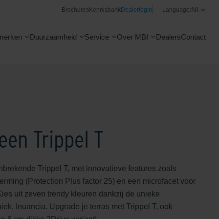
NL
Brochures
Kennisbank
Dealerlogin
Language:
merken
Duurzaamheid
Service
Over MBI
Dealers
Contact
een Trippel T
brekende Trippel T, met innovatieve features zoals
rming (Protection Plus factor 25) en een microfacet voor
 Kies uit zeven trendy kleuren dankzij de unieke
ek, Inuancia. Upgrade je terras met Trippel T, ook