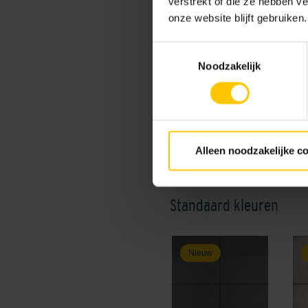
verstrekt of die ze hebben v
onze website blijft gebruiken.
Toestemmingsselectie
Maat
Noodzakelijk
30 x 60 x 4
30 x 60 x 
Alleen noodzakelijke c
Kleur
Standaard kleuren
Nieuw