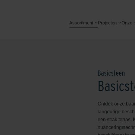
Assortiment
Projecten
Onze 
Basicsteen
Basicst
Ontdek onze baan
langdurige besche
een strak terras.
nuanceringstechni