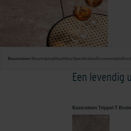
Basicsteen:
Beschrijving
Maat
Kleur
Specificaties
Documentatie
Broc
Een levendig u
Basicsteen Trippel T Brui