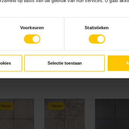
erzameld op basis van uw gebruik van hun services. U gaat akk
Voorkeuren
Statistieken
6
60 x 60 x 4
60 x 60 x 6
80 x 80 x 4
100 x 100 x 
ookies
Selectie toestaan
A
Nieuw
Nieuw