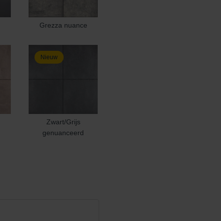
Grezza nuance
Nieuw
Zwart/Grijs
genuanceerd