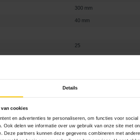
300 mm
40 mm
25
Ja, 2x2 mm
Nee
Details
Advies voor je tuin
Tegeldrag
32.95 €
 van cookies
ent en advertenties te personaliseren, om functies voor social
Basic
. Ook delen we informatie over uw gebruik van onze site met on
B75
e. Deze partners kunnen deze gegevens combineren met andere i