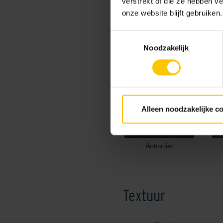
verstrekt of die ze hebben v
onze website blijft gebruiken.
Kleur
Toestemmingsselectie
Standaard kleuren
Noodzakelijk
Alleen noodzakelijke c
Antraciet
Textuur