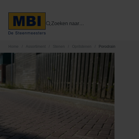
Zoeken naar…
Home
/
Assortiment
/
Stenen
/
Opritstenen
/
Porodrain