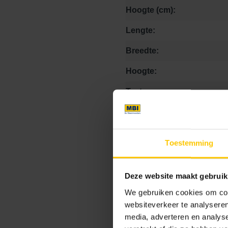
Hoogte (cm):
Lengte:
Breedte:
Hoogte:
Textuur:
Kleurcode:
Toestemming
Maat
Deze website maakt gebruik
We gebruiken cookies om cont
21.1 x 10.5 x 8
websiteverkeer te analyseren
media, adverteren en analys