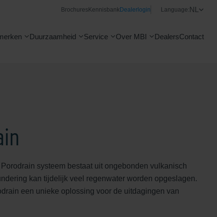
NL
Brochures
Kennisbank
Dealerlogin
Language:
merken
Duurzaamheid
Service
Over MBI
Dealers
Contact
ain
 Porodrain systeem bestaat uit ongebonden vulkanisch
fundering kan tijdelijk veel regenwater worden opgeslagen.
odrain een unieke oplossing voor de uitdagingen van