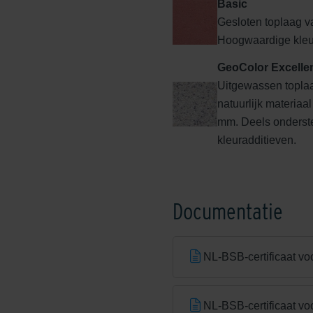
Basic
Gesloten toplaag va
Hoogwaardige kleur
GeoColor Excelle
Uitgewassen toplaa
natuurlijk materiaal
mm. Deels onderst
kleuradditieven.
Documentatie
NL-BSB-certificaat vo
NL-BSB-certificaat vo