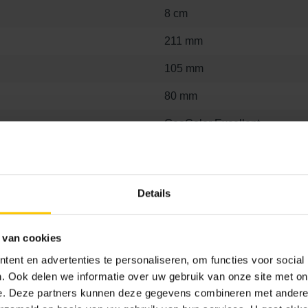
8 cm
211 mm
105 mm
80 mm
GeoColor Excellent
288
Details
 van cookies
ent en advertenties te personaliseren, om functies voor social
. Ook delen we informatie over uw gebruik van onze site met on
e. Deze partners kunnen deze gegevens combineren met andere i