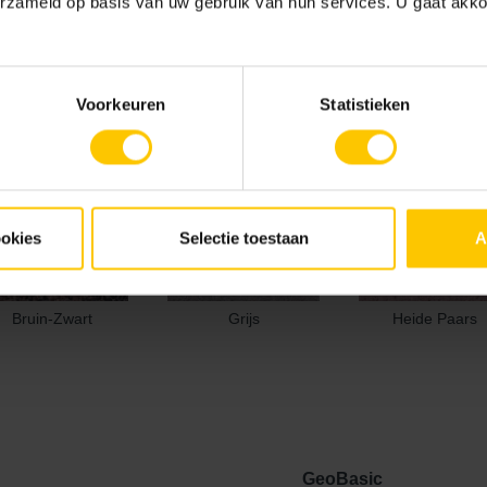
erzameld op basis van uw gebruik van hun services. U gaat akk
Voorkeuren
Statistieken
ookies
Selectie toestaan
A
Bruin-Zwart
Grijs
Heide Paars
GeoBasic