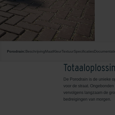
Porodrain:
Beschrijving
Maat
Kleur
Textuur
Specificaties
Documentati
Totaaloplossi
De Porodrain is de unieke o
voor de straat. Ongebonden 
vervolgens langzaam de gron
bedreigingen van morgen.