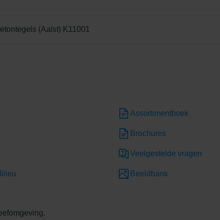
betontegels (Aalst) K11001
Assortimentboek
Brochures
Veelgestelde vragen
ilieu
Beeldbank
leefomgeving.