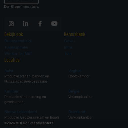
Bekijk ook
Kennisbank
Duurzaamheid
Gevel
Tuininspiratie
Infra
Werken bij MBI
Tuin
Locaties
Aalst
Veghel
Productie stenen, banden en
Hoofdkantoor
klimaatadaptieve bestrating
Kampen
België
Productie sierbestrating en
Verkoopkantoor
gevelstenen
Nieuw-Lekkerland
Duitsland
Productie GeoCeramica® en tegels
Verkoopkantoor
©2026 MBI De Steenmeesters