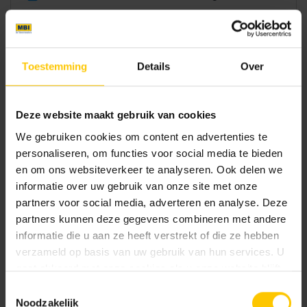
KIWA-certificaat grasbetontegels (Aalst) K11001
Toestemming
Details
Over
Service
Deze website maakt gebruik van cookies
Adviesgesprek
We gebruiken cookies om content en advertenties te
personaliseren, om functies voor social media te bieden
Assortimentboek
en om ons websiteverkeer te analyseren. Ook delen we
Bestekservice Stenen
informatie over uw gebruik van onze site met onze
partners voor social media, adverteren en analyse. Deze
Brochures
partners kunnen deze gegevens combineren met andere
DoP verklaringen
informatie die u aan ze heeft verstrekt of die ze hebben
verzameld op basis van uw gebruik van hun services. U
Veelgestelde vragen
gaat akkoord met onze cookies als u onze website blijft
Certificaten Kwaliteit & Milieu
gebruiken.
Toestemmingsselectie
Noodzakelijk
Beeldbank