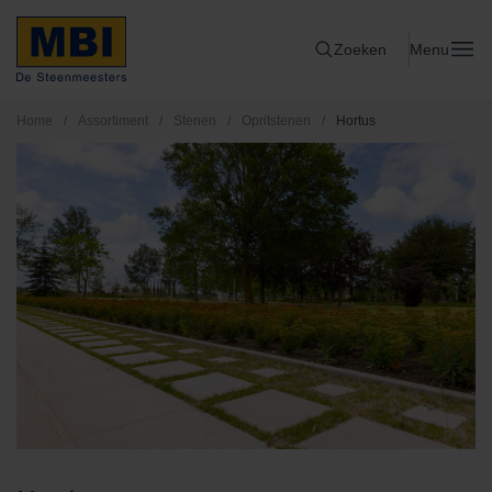
Zoeken
Menu
Home
/
Assortiment
/
Stenen
/
Opritstenen
/
Hortus