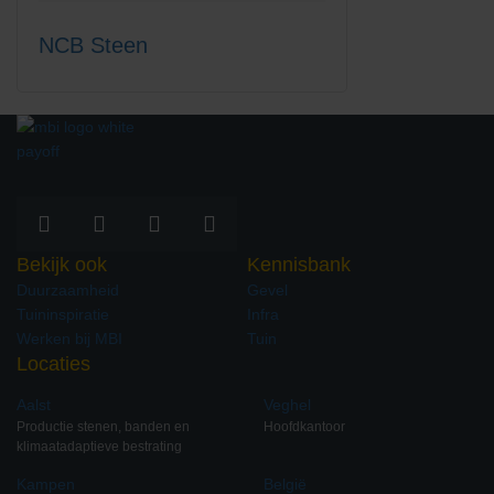
NCB Steen
Capital-L+T voor groene parkeerplaats
Bekijk ook
Kennisbank
Duurzaamheid
Gevel
Bekijk project
Tuininspiratie
Infra
Werken bij MBI
Tuin
Plan een vrijblijvend adviesgesprek
Locaties
Ben je ontwerper? Plan eenvoudig een
Aalst
Veghel
adviesgesprek in met één van onze specialisten.
Productie stenen, banden en
Hoofdkantoor
klimaatadaptieve bestrating
Neem contact op
Kampen
België