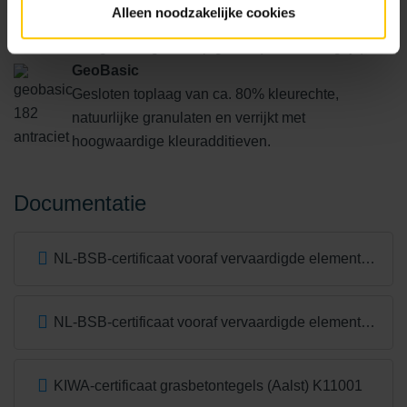
Alleen noodzakelijke cookies
Gesloten toplaag van fijne materialen.
Hoogwaardige kleurpigment (behalve in grijs).
GeoBasic
Gesloten toplaag van ca. 80% kleurechte,
natuurlijke granulaten en verrijkt met
hoogwaardige kleuradditieven.
Documentatie
NL-BSB-certificaat vooraf vervaardigde elementen van beton
NL-BSB-certificaat vooraf vervaardigde elementen van beton (Aalst) K20305
KIWA-certificaat grasbetontegels (Aalst) K11001