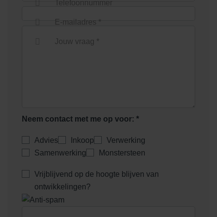
Telefoonnummer
Parkeren Drievliet Rijswijk
Bekijk project
E-mailadres *
Jouw vraag *
Neem contact met me op voor: *
Advies
Inkoop
Verwerking
Samenwerking
Monstersteen
Vrijblijvend op de hoogte blijven van
ontwikkelingen?
Klimaatadaptieve oprit met Citta
Klimata