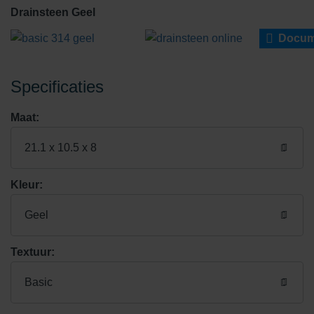
Drainsteen Geel
Docum
Specificaties
Maat:
21.1 x 10.5 x 8
Kleur:
Geel
Textuur:
Basic