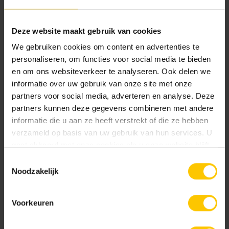
NL-BSB-certificaat vooraf vervaardigde elementen van beton
Deze website maakt gebruik van cookies
We gebruiken cookies om content en advertenties te
CE-certificaat betonmetselstenen
personaliseren, om functies voor social media te bieden
en om ons websiteverkeer te analyseren. Ook delen we
informatie over uw gebruik van onze site met onze
partners voor social media, adverteren en analyse. Deze
Brochures
partners kunnen deze gegevens combineren met andere
informatie die u aan ze heeft verstrekt of die ze hebben
verzameld op basis van uw gebruik van hun services. U
gaat akkoord met onze cookies als u onze website blijft
Bouwassortiment
gebruiken.
Toestemmingsselectie
Bekijk
Noodzakelijk
Voorkeuren
Metselwerken Handboek