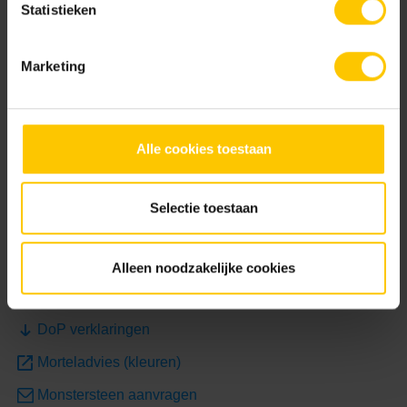
Statistieken
Bekijk
Marketing
Service
Alle cookies toestaan
3D Visualisatie
Adviesgesprek
Selectie toestaan
Bouwplaatsinformatie GeoStylistix
Brochures
Alleen noodzakelijke cookies
Dilatatieadvies aanvragen
DoP verklaringen
Morteladvies (kleuren)
Monstersteen aanvragen