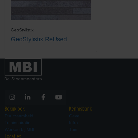
GeoStylistix
GeoStylistix ReUsed
Bekijk ook
Kennisbank
Duurzaamheid
Gevel
Tuininspiratie
Infra
Werken bij MBI
Tuin
Locaties