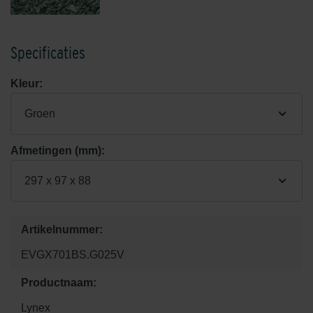
Specificaties
Kleur:
Groen
Afmetingen (mm):
297 x 97 x 88
Artikelnummer:
EVGX701BS.G025V
Productnaam:
Lynex