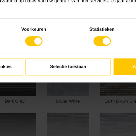
erzameld op basis van uw gebruik van hun services. U gaat akk
Voorkeuren
Statistieken
lmoral Grey/White
Canadian Blue
Charcoal
ookies
Selectie toestaan
A
Dark Grey
Dover White
Earth Brown Gr