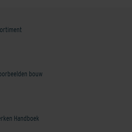
Autumn Brown
Balmoral Grey/white
Birmingham Greyb
ortiment
voorbeelden bouw
Castilla Brown
Dark Red
Grey
erken Handboek