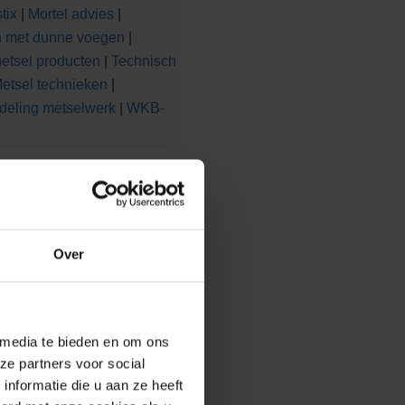
tix
|
Mortel advies
|
n met dunne voegen
|
etsel producten
|
Technisch
etsel technieken
|
deling metselwerk
|
WKB-
Over
 media te bieden en om ons
ze partners voor social
nformatie die u aan ze heeft