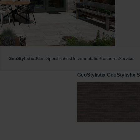
GeoStylistix:
Kleur
Specificaties
Documentatie
Brochures
Service
GeoStylistix GeoStylistix