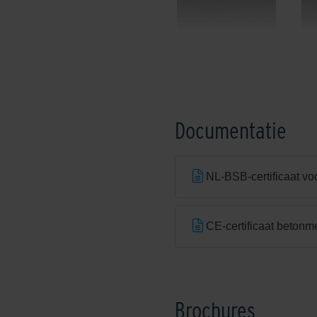
Shaded Brownie/Dark
Documentatie
NL-BSB-certificaat vo
Shadow Grey
CE-certificaat betonm
Exclusieve kleuren
Brochures