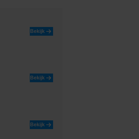
lue
Blossom Red
Bekijk
Bekijk
Limestone Yellow
Bekijk