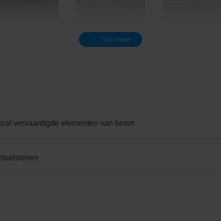
Toon meer
Shaded Charcoal
Shaded Grey
Shaded Grey Lig
oraf vervaardigde elementen van beton
Unique Beige
Vanilla Cream
etselstenen