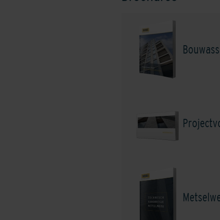
Army Green
Bouwass
Project
Bright Green
Metselw