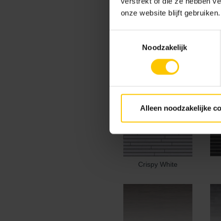
verstrekt of die ze hebben v
onze website blijft gebruiken.
Toestemmingsselectie
Noodzakelijk
Antarctic Grey
Ba
Alleen noodzakelijke c
Crispy White