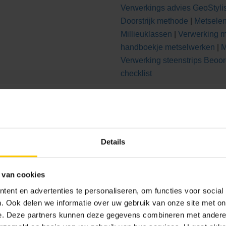
Verwerkings advies GeoStylis
Doorstrijk methode
|
Metsele
Millieuklassen
|
Verwerking m
handboekje metselwerken
|
M
Verwerking steenstrips
Beoor
checklist
1000 STK €
836
Details
 van cookies
ent en advertenties te personaliseren, om functies voor social
. Ook delen we informatie over uw gebruik van onze site met on
e. Deze partners kunnen deze gegevens combineren met andere i