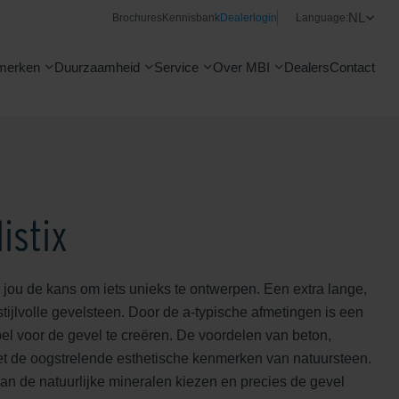
NL
Brochures
Kennisbank
Dealerlogin
Language:
merken
Duurzaamheid
Service
Over MBI
Dealers
Contact
istix
t jou de kans om iets unieks te ontwerpen. Een extra lange,
 stijlvolle gevelsteen. Door de a-typische afmetingen is een
pel voor de gevel te creëren. De voordelen van beton,
 de oogstrelende esthetische kenmerken van natuursteen.
van de natuurlijke mineralen kiezen en precies de gevel