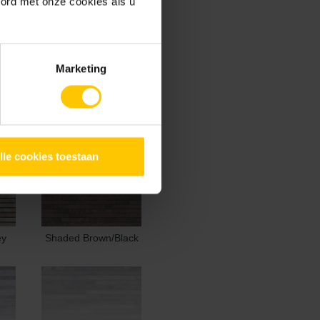
oord met onze cookies als u
Marketing
Cream / Brown
lle cookies toestaan
ey
Shaded Brown/Black