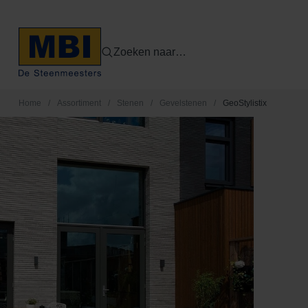
Zoeken naar…
Home
/
Assortiment
/
Stenen
/
Gevelstenen
/
GeoStylistix