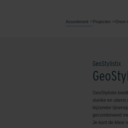
Assortiment
Projecten
Onze 
GeoStylistix
GeoStyl
GeoStylistix bied
slanke en uiterst
bijzonder lijnens
gecombineerd met
Je kunt de kleur 