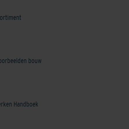
Autumn Brown
Balmoral Grey/white
Birmingham Greyb
ortiment
voorbeelden bouw
Castilla Brown
Dark Red
Grey
erken Handboek
Nardo
Rouge De Wallonie
Saffron/Orang