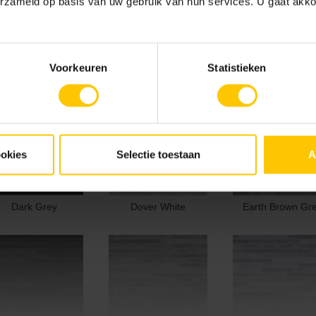
erzameld op basis van uw gebruik van hun services. U gaat akk
Voorkeuren
Statistieken
lmoral Grey/White
Canadian Blue
Charcoal
ookies
Selectie toestaan
A
Dark Grey
Dover White
Earth Brown Gr