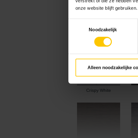
verstrekt of die ze hebben v
onze website blijft gebruiken.
Toestemmingsselectie
Noodzakelijk
Antarctic Grey
Ba
Alleen noodzakelijke c
Crispy White