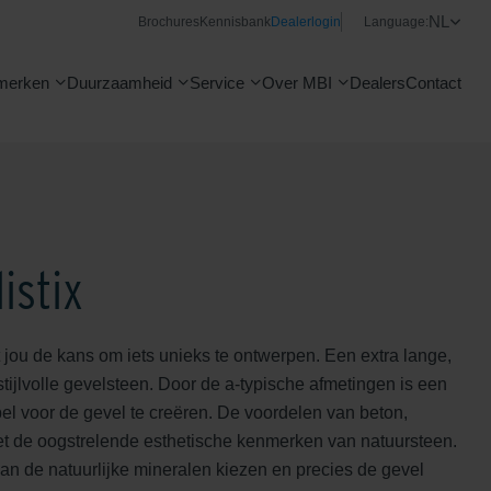
NL
Brochures
Kennisbank
Dealerlogin
Language:
merken
Duurzaamheid
Service
Over MBI
Dealers
Contact
istix
t jou de kans om iets unieks te ontwerpen. Een extra lange,
 stijlvolle gevelsteen. Door de a-typische afmetingen is een
pel voor de gevel te creëren. De voordelen van beton,
 de oogstrelende esthetische kenmerken van natuursteen.
van de natuurlijke mineralen kiezen en precies de gevel