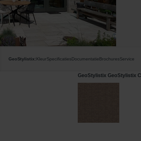
GeoStylistix:
Kleur
Specificaties
Documentatie
Brochures
Service
GeoStylistix GeoStylistix