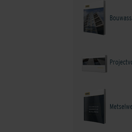
Army Green
Bouwass
Project
Bright Green
Metselw
Mid/Cool Grey