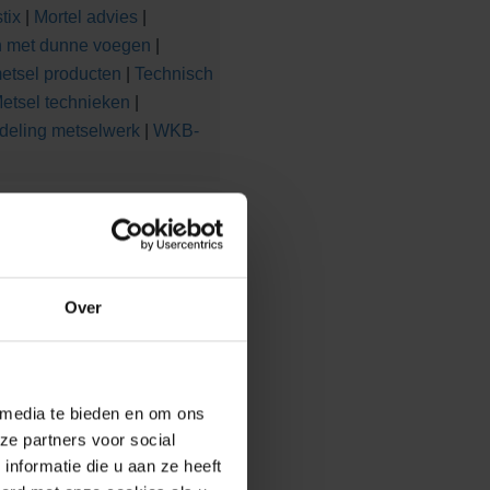
tix
|
Mortel advies
|
n met dunne voegen
|
etsel producten
|
Technisch
etsel technieken
|
deling metselwerk
|
WKB-
Over
 media te bieden en om ons
ze partners voor social
nformatie die u aan ze heeft