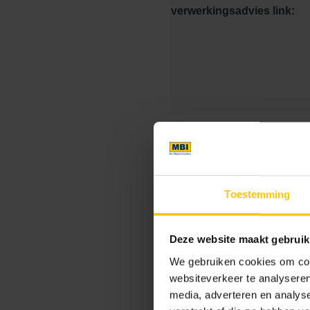
verwerkingsadvies link:
Kleurcode:
Toestemming
Kleur
Standaard kleuren
Deze website maakt gebruik
We gebruiken cookies om cont
websiteverkeer te analyseren
media, adverteren en analys