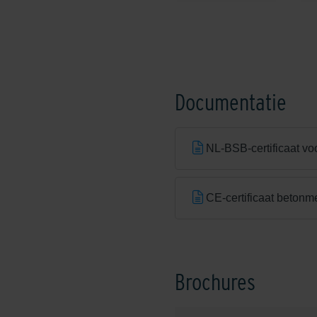
Shaded Brownie/Dark
Documentatie
NL-BSB-certificaat vo
Shadow Grey
CE-certificaat betonm
Exclusieve kleuren
Brochures