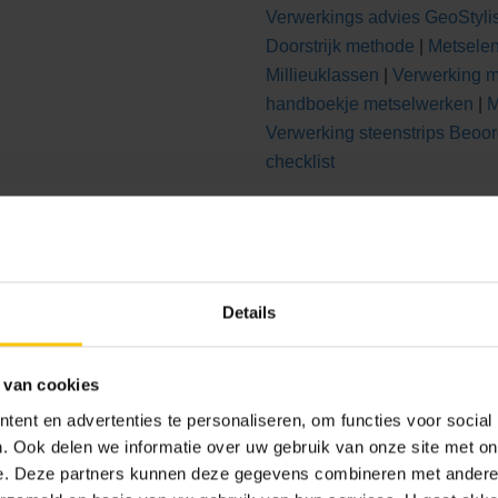
Verwerkings advies GeoStylis
Doorstrijk methode
|
Metsele
Millieuklassen
|
Verwerking m
handboekje metselwerken
|
M
Verwerking steenstrips
Beoor
checklist
823
Details
 van cookies
ent en advertenties te personaliseren, om functies voor social
. Ook delen we informatie over uw gebruik van onze site met on
e. Deze partners kunnen deze gegevens combineren met andere i