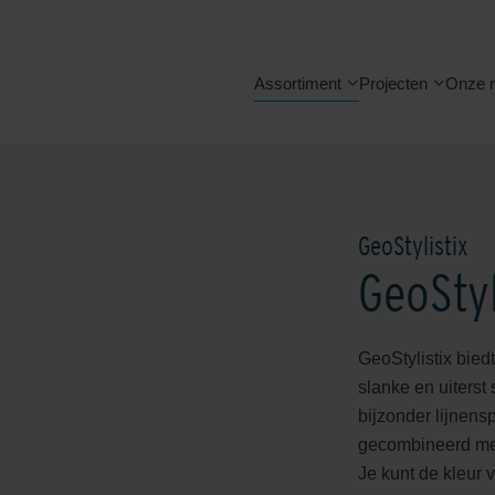
Assortiment
Projecten
Onze 
GeoStylistix
GeoStyl
GeoStylistix bied
slanke en uiterst
bijzonder lijnens
gecombineerd met
Je kunt de kleur 