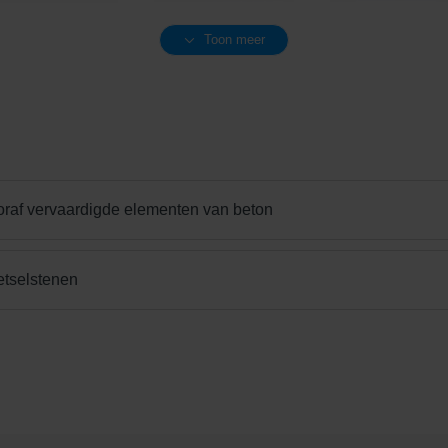
Toon meer
Shaded Charcoal
Shaded Grey
Shaded Grey Lig
oraf vervaardigde elementen van beton
Unique Beige
Vanilla Cream
etselstenen