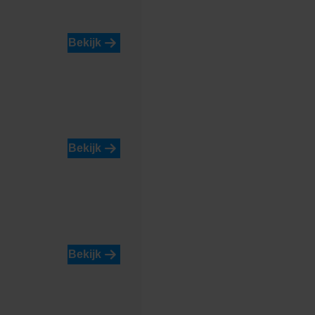
lue
Blossom Red
Bekijk
Bekijk
Limestone Yellow
Bekijk
e
Serengeti Green