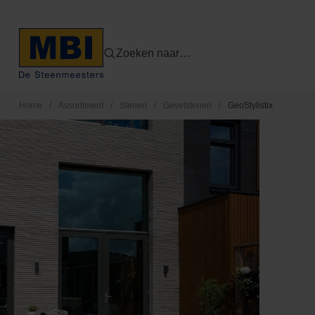
Zoeken naar…
Home
/
Assortiment
/
Stenen
/
Gevelstenen
/
GeoStylistix