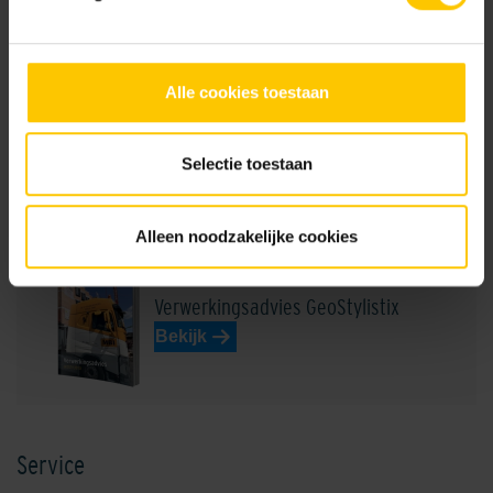
Bekijk
Shaded Grey
Shaded Grey Light
Alle cookies toestaan
Infoboekje GeoStylistix
Selectie toestaan
Bekijk
Alleen noodzakelijke cookies
Verwerkingsadvies GeoStylistix
Shaded White
Shadow Grey
Bekijk
Service