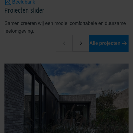
Beeldbank
Balmoral Grey/white
Birmingham Greyblue
Projecten slider
Samen creëren wij een mooie, comfortabele en duurzame
leefomgeving.
Alle projecten
Blossom Red
Bright Green
Castilla Brown
Dark Red