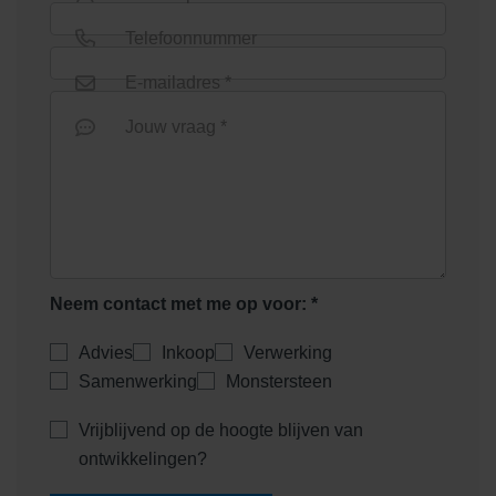
Telefoonnummer
E-mailadres *
Rouge De Wallonie
Saffron/Orange
Jouw vraag *
Neem contact met me op voor: *
Serengeti Green
Shaded Charcoal/Green
Advies
Inkoop
Verwerking
Samenwerking
Monstersteen
Vrijblijvend op de hoogte blijven van
ontwikkelingen?