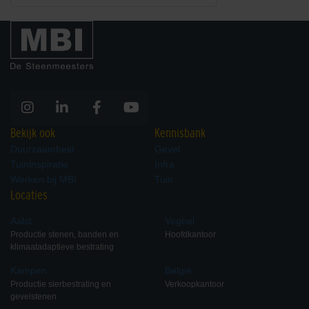
Bekijk ook
Kennisbank
Duurzaamheid
Gevel
Tuininspiratie
Infra
Werken bij MBI
Tuin
Locaties
Aalst
Veghel
Productie stenen, banden en
Hoofdkantoor
klimaatadaptieve bestrating
Kampen
België
Productie sierbestrating en
Verkoopkantoor
gevelstenen