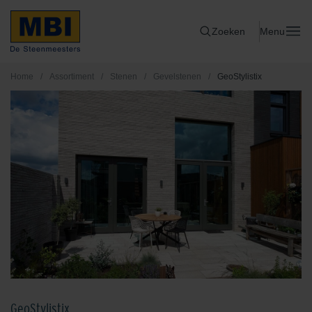
Zoeken
Menu
Home
/
Assortiment
/
Stenen
/
Gevelstenen
/
GeoStylistix
GeoStylistix