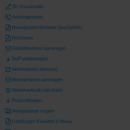
3D Visualisatie
Unique Beige
Vanilla Cream
Adviesgesprek
Exclusieve kleuren
Bouwplaatsinformatie GeoStylistix
Brochures
Dilatatieadvies aanvragen
DoP verklaringen
Morteladvies (kleuren)
Army Green
Autumn Brown
Monstersteen aanvragen
Mortelverbruik calculator
Productbladen
Veelgestelde vragen
Certificaten Kwaliteit & Milieu