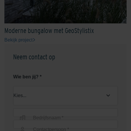
Moderne bungalow met GeoStylistix
Bekijk project
Grey
Limestone Yellow
Neem contact op
Wie ben jij? *
Mid/Cool Grey
Nardo
Bedrijfsnaam *
Contactpersoon *