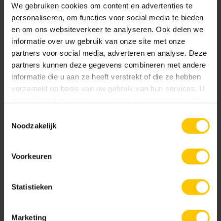
We gebruiken cookies om content en advertenties te
Brochures
personaliseren, om functies voor social media te bieden
en om ons websiteverkeer te analyseren. Ook delen we
informatie over uw gebruik van onze site met onze
partners voor social media, adverteren en analyse. Deze
Bouwassortiment
partners kunnen deze gegevens combineren met andere
Earth Brown Grey
Shaded Brown/Black
Bekijk
informatie die u aan ze heeft verstrekt of die ze hebben
verzameld op basis van uw gebruik van hun services. U
gaat akkoord met onze cookies als u onze website blijft
gebruiken.
Toestemmingsselectie
Noodzakelijk
Projectvoorbeelden bouw
Bekijk
Voorkeuren
Shaded Brownie/Dark
Shaded Charcoal
Statistieken
Metselwerken Handboek
Marketing