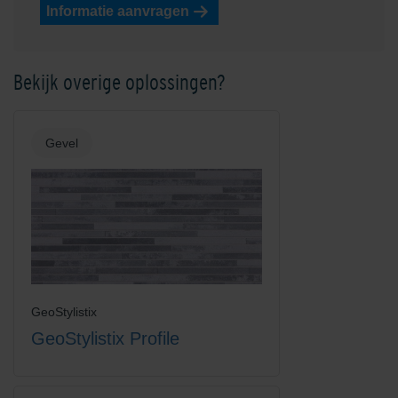
Informatie aanvragen
Shaded Coral
Shaded Dark Green
Bekijk overige oplossingen?
Gevel
Shaded Green
Shaded Ochre
GeoStylistix
GeoStylistix Profile
Shaded Red
Shaded Reddish/Brown