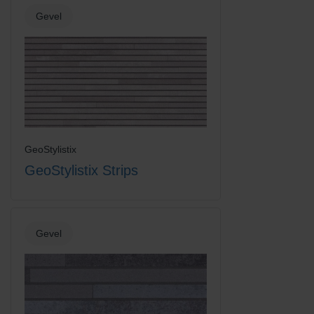
Gevel
Shaded Saffron/Orange
GeoStylistix
GeoStylistix Strips
Gevel