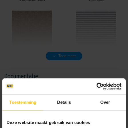
Cream / Brown
Crispy White
Toon meer
Documentatie
NL-BSB-certificaat vooraf vervaardigde elementen van beton
Toestemming
Details
Over
Dark Grey
Dover White
CE-certificaat betonmetselstenen
Deze website maakt gebruik van cookies