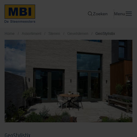
Zoeken
Menu
Home
/
Assortiment
/
Stenen
/
Gevelstenen
/
GeoStylistix
GeoStylistix