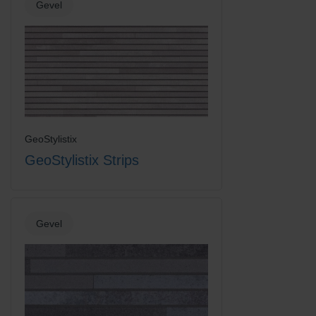
Gevel
Vanilla Cream
GeoStylistix
GeoStylistix Strips
Gevel