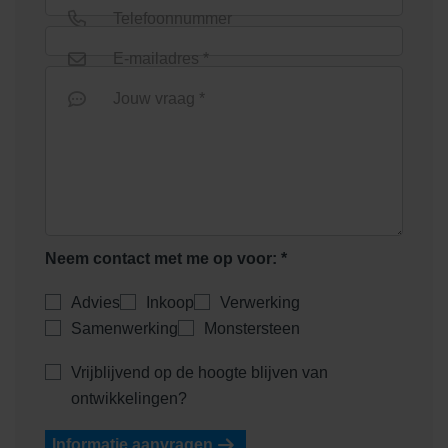
Telefoonnummer
E-mailadres *
Serengeti Green
Shaded Charcoal/Green
Jouw vraag *
Neem contact met me op voor: *
Shaded Coral
Shaded Dark Green
Advies
Inkoop
Verwerking
Samenwerking
Monstersteen
Vrijblijvend op de hoogte blijven van
ontwikkelingen?
Informatie aanvragen