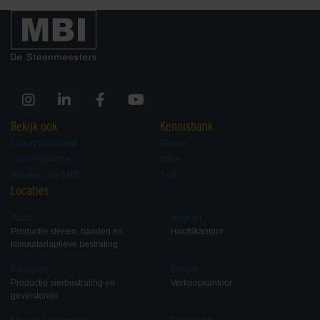
Bekijk ook
Kennisbank
Duurzaamheid
Gevel
Tuininspiratie
Infra
Werken bij MBI
Tuin
Locaties
Aalst
Veghel
Productie stenen, banden en
Hoofdkantoor
klimaatadaptieve bestrating
Kampen
België
Productie sierbestrating en
Verkoopkantoor
gevelstenen