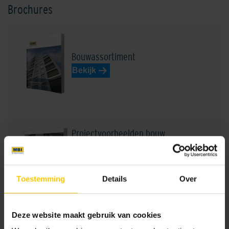
Brochures
Bouwassortiment
Shaded Brownie/Dark
Shaded Charcoal
Bekijk
Projectvoorbeelden bouw
Bekijk
Shaded Grey
Shaded Grey Light
Toestemming
Details
Over
Metselwerken Handboek
Deze website maakt gebruik van cookies
Bekijk