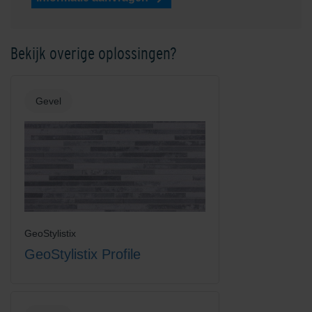
Shaded Green
Shaded Ochre
Bekijk overige oplossingen?
Gevel
Shaded Red
Shaded Reddish/Brown
GeoStylistix
GeoStylistix Profile
Shaded Saffron/Orange
Shadow Grey