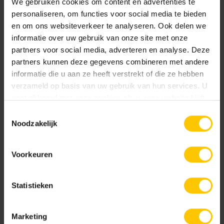
We gebruiken cookies om content en advertenties te
personaliseren, om functies voor social media te bieden
en om ons websiteverkeer te analyseren. Ook delen we
Shaded White
Unique Beige
informatie over uw gebruik van onze site met onze
partners voor social media, adverteren en analyse. Deze
Exclusieve kleuren
Infoboekje GeoStylistix
partners kunnen deze gegevens combineren met andere
Bekijk
informatie die u aan ze heeft verstrekt of die ze hebben
verzameld op basis van uw gebruik van hun services. U
gaat akkoord met onze cookies als u onze website blijft
gebruiken.
Toestemmingsselectie
Noodzakelijk
Verwerkingsadvies GeoStylistix
Bekijk
Voorkeuren
Army Green
Autumn Brown
Statistieken
Service
Marketing