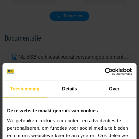
Charcoal
Cream/Brown
Toon meer
Documentatie
NL-BSB-certificaat vooraf vervaardigde elementen van beton
Crispy White
Dark Grey
CE-certificaat betonmetselstenen
Toestemming
Details
Over
Brochures
Deze website maakt gebruik van cookies
We gebruiken cookies om content en advertenties te
personaliseren, om functies voor social media te bieden
Bouwassortiment
en om ons websiteverkeer te analyseren. Ook delen we
Dover White
Earth Brown/Grey