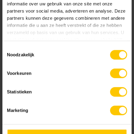
Bekijk
informatie over uw gebruik van onze site met onze
partners voor social media, adverteren en analyse. Deze
partners kunnen deze gegevens combineren met andere
informatie die u aan ze heeft verstrekt of die ze hebben
verzameld op basis van uw gebruik van hun services. U
Projectvoorbeelden bouw
gaat akkoord met onze cookies als u onze website blijft
gebruiken.
Bekijk
Toestemmingsselectie
Noodzakelijk
Shaded Brown/Black
Shaded Brownie/Dark
Voorkeuren
Metselwerken Handboek
Statistieken
Bekijk
Marketing
Shaded Charcoal
Shaded Charcoal/Green
Infoboekje GeoStylistix