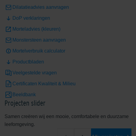
Dilatatieadvies aanvragen
DoP verklaringen
Shaded White
Shadow Grey
Morteladvies (kleuren)
Monstersteen aanvragen
Mortelverbruik calculator
Productbladen
Veelgestelde vragen
Unique Beige
Certificaten Kwaliteit & Milieu
Beeldbank
Exclusieve kleuren
Projecten slider
Samen creëren wij een mooie, comfortabele en duurzame
leefomgeving.