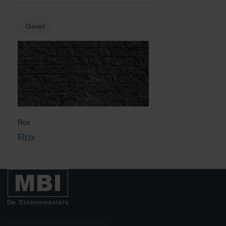
Gevel
Rox
Rox