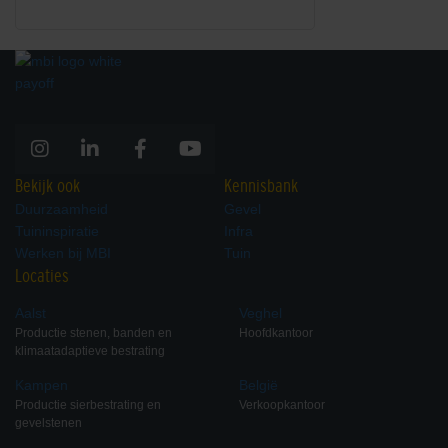
Bekijk ook
Kennisbank
Duurzaamheid
Gevel
Tuininspiratie
Infra
Werken bij MBI
Tuin
Locaties
Aalst
Veghel
Productie stenen, banden en
Hoofdkantoor
klimaatadaptieve bestrating
Kampen
België
Productie sierbestrating en
Verkoopkantoor
gevelstenen