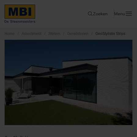
Zoeken
Menu
Home
/
Assortiment
/
Stenen
/
Gevelstenen
/
GeoStylistix Strips