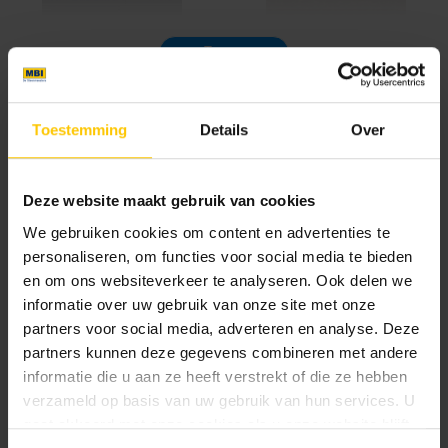
Charcoal
Cream/Brown
Toon meer
Documentatie
Toestemming
Details
Over
NL-BSB-certificaat vooraf vervaardigde elementen van beton
Deze website maakt gebruik van cookies
We gebruiken cookies om content en advertenties te
Crispy White
Dark Grey
CE-certificaat betonmetselstenen
personaliseren, om functies voor social media te bieden
en om ons websiteverkeer te analyseren. Ook delen we
informatie over uw gebruik van onze site met onze
partners voor social media, adverteren en analyse. Deze
Brochures
partners kunnen deze gegevens combineren met andere
informatie die u aan ze heeft verstrekt of die ze hebben
verzameld op basis van uw gebruik van hun services. U
gaat akkoord met onze cookies als u onze website blijft
Bouwassortiment
Dover White
Earth Brown/Grey