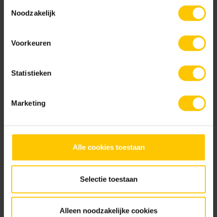
gebruiken.
Toestemmingsselectie
Bekijk
Noodzakelijk
Voorkeuren
Projectvoorbeelden bouw
Statistieken
Bekijk
Shaded Brown/Black
Shaded Brownie/Dark
Marketing
Metselwerken Handboek
Alle cookies toestaan
Bekijk
Selectie toestaan
Shaded Charcoal
Shaded Charcoal/Green
Infoboekje GeoStylistix
Alleen noodzakelijke cookies