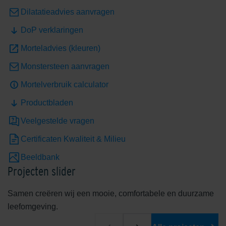
Dilatatieadvies aanvragen
DoP verklaringen
Shaded White
Shadow Grey
Morteladvies (kleuren)
Monstersteen aanvragen
Mortelverbruik calculator
Productbladen
Veelgestelde vragen
Unique Beige
Certificaten Kwaliteit & Milieu
Beeldbank
Exclusieve kleuren
Projecten slider
Samen creëren wij een mooie, comfortabele en duurzame
leefomgeving.