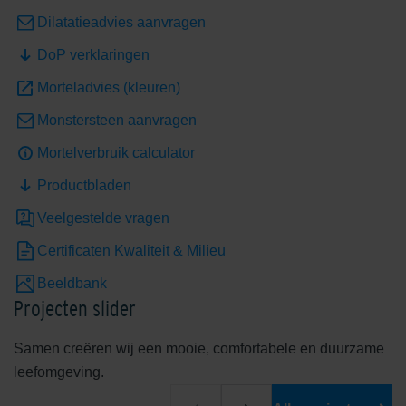
Dilatatieadvies aanvragen
DoP verklaringen
Shaded White
Shadow Grey
Morteladvies (kleuren)
Monstersteen aanvragen
Mortelverbruik calculator
Productbladen
Veelgestelde vragen
Unique Beige
Certificaten Kwaliteit & Milieu
Beeldbank
Exclusieve kleuren
Projecten slider
Samen creëren wij een mooie, comfortabele en duurzame
leefomgeving.