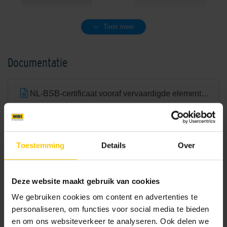
Charcoal
Cream/Brown
Toon meer
Documentatie
NL-BSB-certificaat vooraf vervaardigde elementen van beton
Crispy White
Dark Grey
CE-certificaat betonmetselstenen
Toestemming
Details
Over
Brochures
Deze website maakt gebruik van cookies
We gebruiken cookies om content en advertenties te
personaliseren, om functies voor social media te bieden
Bouwassortiment
en om ons websiteverkeer te analyseren. Ook delen we
Dover White
Earth Brown/Grey