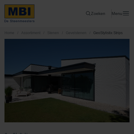
Zoeken
Menu
Home
/
Assortiment
/
Stenen
/
Gevelstenen
/
GeoStylistix Strips