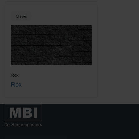
Gevel
Rox
Rox