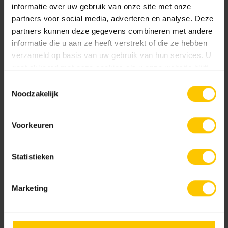
Bekijk
informatie over uw gebruik van onze site met onze
partners voor social media, adverteren en analyse. Deze
partners kunnen deze gegevens combineren met andere
informatie die u aan ze heeft verstrekt of die ze hebben
verzameld op basis van uw gebruik van hun services. U
Projectvoorbeelden bouw
gaat akkoord met onze cookies als u onze website blijft
gebruiken.
Bekijk
Toestemmingsselectie
Noodzakelijk
Shaded Brown/Black
Shaded Brownie/Dark
Voorkeuren
Metselwerken Handboek
Statistieken
Bekijk
Marketing
Shaded Charcoal
Shaded Charcoal/Green
Infoboekje GeoStylistix