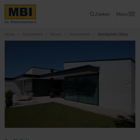
Zoeken
Menu
Home
/
Assortiment
/
Stenen
/
Gevelstenen
/
GeoStylistix Strips