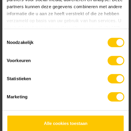
partners kunnen deze gegevens combineren met andere
informatie die u aan ze heeft verstrekt of die ze hebben
Projectvoorbeelden bouw
verzameld op basis van uw gebruik van hun services. U
Bekijk
gaat akkoord met onze cookies als u onze website blijft
Shaded Brown/Black
Shaded Brownie/Dark
gebruiken.
Toestemmingsselectie
Noodzakelijk
Metselwerken Handboek
Voorkeuren
Bekijk
Statistieken
Shaded Charcoal
Shaded Charcoal/Green
Marketing
Infoboekje GeoStylistix
Bekijk
Alle cookies toestaan