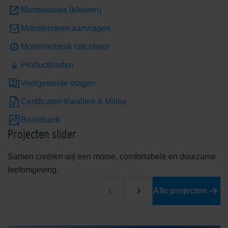
Shaded White
Shadow Grey
Morteladvies (kleuren)
Monstersteen aanvragen
Mortelverbruik calculator
Productbladen
Veelgestelde vragen
Unique Beige
Certificaten Kwaliteit & Milieu
Beeldbank
Exclusieve kleuren
Projecten slider
Samen creëren wij een mooie, comfortabele en duurzame
leefomgeving.
Alle projecten
Limestone Yellow