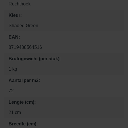
Rechthoek
Kleur:
Shaded Green
EAN:
8719488564516
Brutogewicht (per stuk):
1 kg
Aantal per m2:
72
Lengte (cm):
21 cm
Breedte (cm):