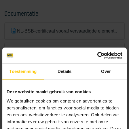
Documentatie
NL-BSB-certificaat vooraf vervaardigde elementen van beton
Crispy White
Dark Grey
CE-certificaat betonmetselstenen
Toestemming
Details
Over
Brochures
Deze website maakt gebruik van cookies
We gebruiken cookies om content en advertenties te
Bouwassortiment
Dover White
Earth Brown/Grey
personaliseren, om functies voor social media te bieden
Bekijk
en om ons websiteverkeer te analyseren. Ook delen we
informatie over uw gebruik van onze site met onze
partners voor social media, adverteren en analyse. Deze