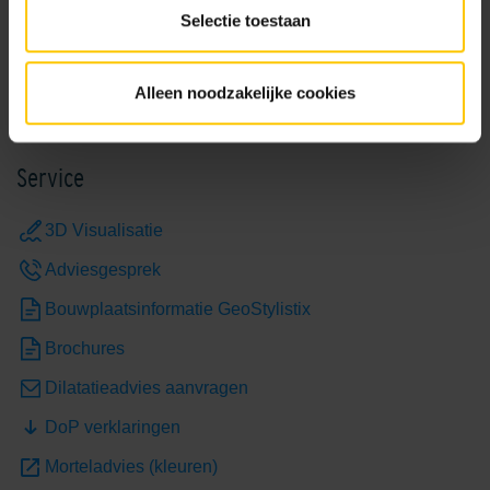
Verwerkingsadvies GeoStylistix
Selectie toestaan
Bekijk
Alleen noodzakelijke cookies
Grey
Limestone Yellow
Service
3D Visualisatie
Adviesgesprek
Bouwplaatsinformatie GeoStylistix
Brochures
Mid/Cool Grey
Nardo
Dilatatieadvies aanvragen
DoP verklaringen
Morteladvies (kleuren)