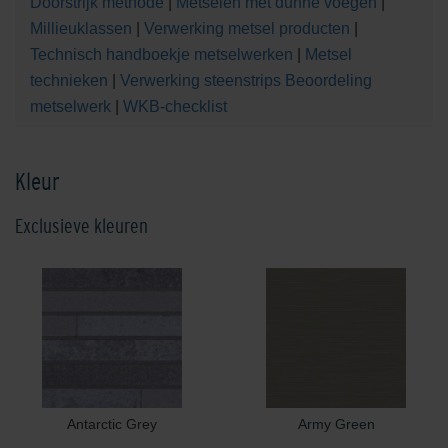
Doorstrijk methode
|
Metselen met dunne voegen
|
Millieuklassen
|
Verwerking metsel producten
|
Technisch handboekje metselwerken
|
Metsel
technieken
|
Verwerking steenstrips
Beoordeling
metselwerk
|
WKB-checklist
Kleur
Exclusieve kleuren
Antarctic Grey
Army Green