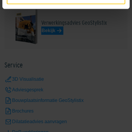
Dover White
Earth Brown Grey
Verwerkingsadvies GeoStylistix
Bekijk
Grey
Limestone Yellow
Service
3D Visualisatie
Adviesgesprek
Bouwplaatsinformatie GeoStylistix
Brochures
Mid/Cool Grey
Nardo
Dilatatieadvies aanvragen