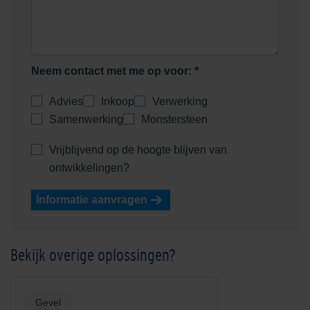
Neem contact met me op voor: *
Advies
Inkoop
Verwerking
Samenwerking
Monstersteen
Shaded Saffron/Orange
Shaded White
Vrijblijvend op de hoogte blijven van
ontwikkelingen?
Informatie aanvragen
Bekijk overige oplossingen?
Shadow Grey
Unique Beige
Gevel