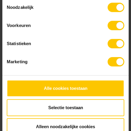
Toestemmingsselectie
Noodzakelijk
Cream / Brown
Crispy White
Projectvoorbeelden bouw
Voorkeuren
Bekijk
Statistieken
Marketing
Metselwerken Handboek
Bekijk
Dark Grey
Dark Red
Alle cookies toestaan
Selectie toestaan
Infoboekje GeoStylistix
Bekijk
Alleen noodzakelijke cookies