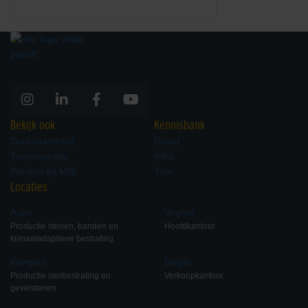
Bekijk ook
Kennisbank
Duurzaamheid
Gevel
Tuininspiratie
Infra
Werken bij MBI
Tuin
Locaties
Aalst
Veghel
Productie stenen, banden en
Hoofdkantoor
klimaatadaptieve bestrating
Kampen
België
Productie sierbestrating en
Verkoopkantoor
gevelstenen