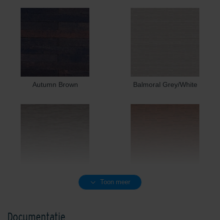
Autumn Brown
Balmoral Grey/White
Birmingham Greyblue
Blossom Red
Toon meer
Documentatie