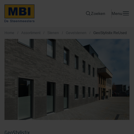
Zoeken
Menu
Home
/
Assortiment
/
Stenen
/
Gevelstenen
/
GeoStylistix ReUsed
GeoStylistix