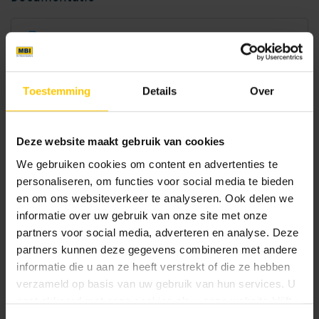
NL-BSB-certificaat vooraf vervaardigde elementen van beton
Bright Green
Canadian Blue
CE-certificaat betonmetselstenen
Toestemming
Details
Over
MBI0026-001D: GeoStylistix ReUsed 595x95x40
Deze website maakt gebruik van cookies
We gebruiken cookies om content en advertenties te
personaliseren, om functies voor social media te bieden
Brochures
en om ons websiteverkeer te analyseren. Ook delen we
informatie over uw gebruik van onze site met onze
Castilla Brown
Charcoal
partners voor social media, adverteren en analyse. Deze
partners kunnen deze gegevens combineren met andere
Bouwassortiment
informatie die u aan ze heeft verstrekt of die ze hebben
verzameld op basis van uw gebruik van hun services. U
Bekijk
gaat akkoord met onze cookies als u onze website blijft
gebruiken.