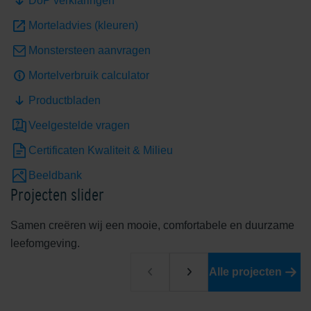
DoP verklaringen
Morteladvies (kleuren)
Monstersteen aanvragen
Mortelverbruik calculator
Productbladen
Rouge De Wallonie
Serengeti Green
Veelgestelde vragen
Certificaten Kwaliteit & Milieu
Beeldbank
Projecten slider
Samen creëren wij een mooie, comfortabele en duurzame
Shaded Brown/Black
Shaded Brownie/Dark
leefomgeving.
Alle projecten