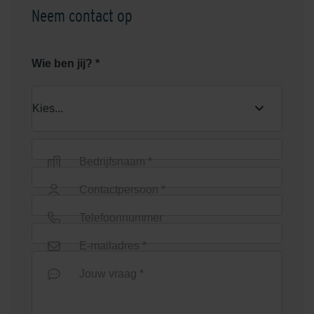
Neem contact op
Shaded Green
Shaded Grey
Wie ben jij? *
Shaded Grey Light
Shaded Ochre
Bedrijfsnaam *
Contactpersoon *
Telefoonnummer
E-mailadres *
Jouw vraag *
Shaded Red
Shaded Reddish/Brown