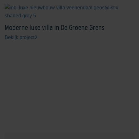
Moderne luxe villa in De Groene Grens
Shaded Charcoal
Shaded Charcoal/Green
Bekijk project
Shaded Coral
Shaded Dark Green