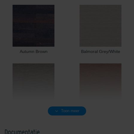
Autumn Brown
Balmoral Grey/White
Birmingham Greyblue
Blossom Red
Toon meer
Documentatie