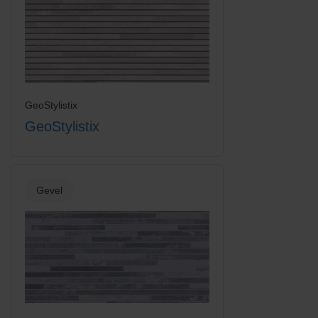
Vanilla Cream
GeoStylistix
GeoStylistix
Gevel