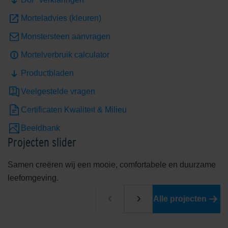
Morteladvies (kleuren)
Monstersteen aanvragen
Mortelverbruik calculator
Productbladen
Rouge De Wallonie
Serengeti Green
Veelgestelde vragen
Certificaten Kwaliteit & Milieu
Beeldbank
Projecten slider
Samen creëren wij een mooie, comfortabele en duurzame
Shaded Brown/Black
Shaded Brownie/Dark
leefomgeving.
Alle projecten