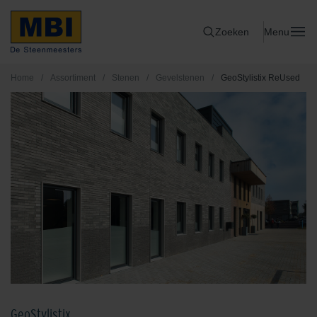
Zoeken
Menu
Home
/
Assortiment
/
Stenen
/
Gevelstenen
/
GeoStylistix ReUsed
GeoStylistix