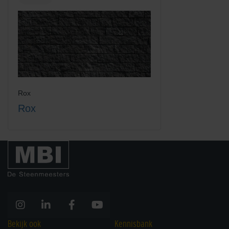
Rox
Rox
Bekijk ook
Kennisbank