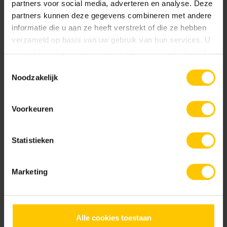
partners voor social media, adverteren en analyse. Deze
partners kunnen deze gegevens combineren met andere
informatie die u aan ze heeft verstrekt of die ze hebben
Cream / Brown
Crispy White
Projectvoorbeelden bouw
verzameld op basis van uw gebruik van hun services. U
Bekijk
gaat akkoord met onze cookies als u onze website blijft
gebruiken.
Toestemmingsselectie
Noodzakelijk
Voorkeuren
Metselwerken Handboek
Bekijk
Dark Grey
Dark Red
Statistieken
Marketing
Infoboekje GeoStylistix
Bekijk
Alle cookies toestaan