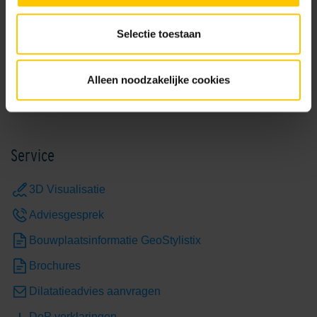
Dover White
Earth Brown Grey
Selectie toestaan
Verwerkingsadvies GeoStylistix
Bekijk
Alleen noodzakelijke cookies
Grey
Limestone Yellow
Service
3D Visualisatie
Adviesgesprek
Bouwplaatsinformatie GeoStylistix
Brochures
Mid/Cool Grey
Nardo
Dilatatieadvies aanvragen
DoP verklaringen