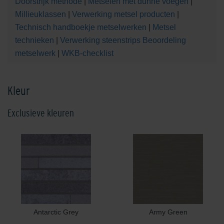
Doorstrijk methode
|
Metselen met dunne voegen
|
Millieuklassen
|
Verwerking metsel producten
|
Technisch handboekje metselwerken
|
Metsel
technieken
|
Verwerking steenstrips
Beoordeling
metselwerk
|
WKB-checklist
Kleur
Exclusieve kleuren
Antarctic Grey
Army Green