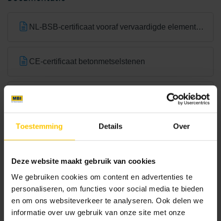
NL-BSB-certificaat vooraf vervaardigde elementen van beton
Bright Green
Canadian Blue
CE-certificaat betonmetselstenen
MBI0026-001D: GeoStylistix ReUsed 595x95x40
Toestemming
Details
Over
Brochures
Castilla Brown
Charcoal
Deze website maakt gebruik van cookies
We gebruiken cookies om content en advertenties te
Bouwassortiment
personaliseren, om functies voor social media te bieden
Bekijk
en om ons websiteverkeer te analyseren. Ook delen we
informatie over uw gebruik van onze site met onze