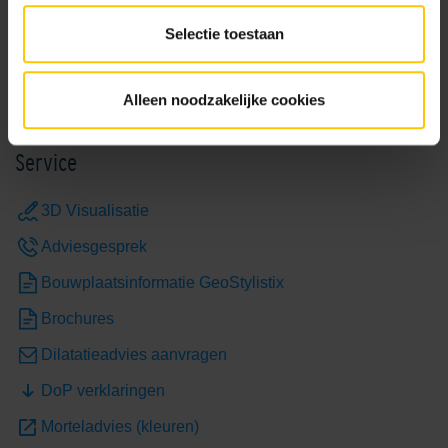
Verwerkingsadvies GeoStylistix
Selectie toestaan
Bekijk
Alleen noodzakelijke cookies
Grey
Limestone Yellow
Service
3D Visualisatie
Adviesgesprek
Bouwplaatsinformatie GeoStylistix
Brochures
Mid/Cool Grey
Nardo
Dilatatieadvies aanvragen
DoP verklaringen
Morteladvies (kleuren)