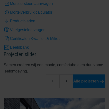
Monstersteen aanvragen
Mortelverbruik calculator
Productbladen
Rouge De Wallonie
Serengeti Green
Veelgestelde vragen
Certificaten Kwaliteit & Milieu
Beeldbank
Projecten slider
Samen creëren wij een mooie, comfortabele en duurzame
Shaded Brown/Black
Shaded Brownie/Dark
leefomgeving.
Alle projecten