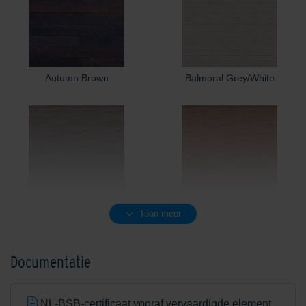
Autumn Brown
Balmoral Grey/White
Birmingham Greyblue
Blossom Red
Toon meer
Documentatie
NL-BSB-certificaat vooraf vervaardigde elementen van beton