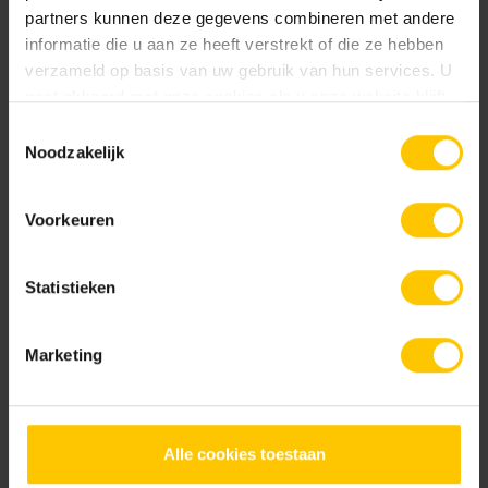
Cream / Brown
Crispy White
Projectvoorbeelden bouw
partners kunnen deze gegevens combineren met andere
informatie die u aan ze heeft verstrekt of die ze hebben
Bekijk
verzameld op basis van uw gebruik van hun services. U
gaat akkoord met onze cookies als u onze website blijft
gebruiken.
Toestemmingsselectie
Noodzakelijk
Metselwerken Handboek
Bekijk
Dark Grey
Dark Red
Voorkeuren
Statistieken
Infoboekje GeoStylistix
Marketing
Bekijk
Dover White
Earth Brown Grey
Alle cookies toestaan