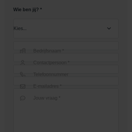
Wie ben jij? *
Shaded Grey Light
Shaded Ochre
Bedrijfsnaam *
Contactpersoon *
Telefoonnummer
E-mailadres *
Jouw vraag *
Shaded Red
Shaded Reddish/Brown