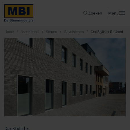
Zoeken
Menu
Home
/
Assortiment
/
Stenen
/
Gevelstenen
/
GeoStylistix ReUsed
GeoStylistix