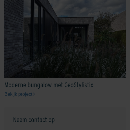
Shaded Charcoal
Shaded Charcoal/Green
Shaded Coral
Shaded Dark Green
Moderne bungalow met GeoStylistix
Bekijk project
Neem contact op
Shaded Green
Shaded Grey