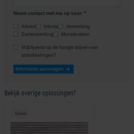
Neem contact met me op voor: *
Advies
Inkoop
Verwerking
Samenwerking
Monstersteen
Shaded Saffron/Orange
Shaded White
Vrijblijvend op de hoogte blijven van
ontwikkelingen?
Informatie aanvragen
Bekijk overige oplossingen?
Shadow Grey
Unique Beige
Gevel