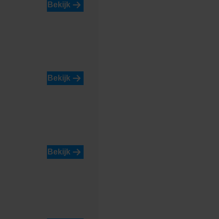
Bekijk
Shaded Grey
Bekijk
Shaded
Saffron/Orange
Bekijk