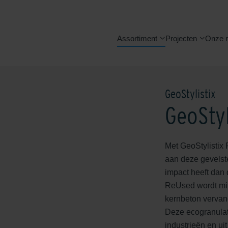
Assortiment
Projecten
Onze 
GeoStylistix
GeoStyl
Met GeoStylistix 
aan deze gevelste
impact heeft dan 
ReUsed wordt min
kernbeton vervan
Deze ecogranulate
industrieën en u