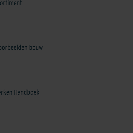
ortiment
Shaded Coral
Shaded Dark Green
Shaded Green
voorbeelden bouw
Shaded Ochre
Shaded Red
Shaded
Reddish/Brown
erken Handboek