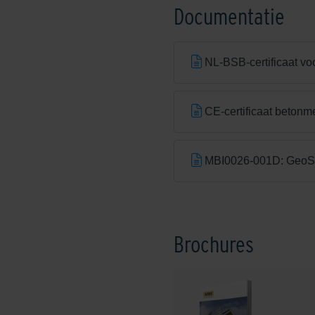
Documentatie
NL-BSB-certificaat vo
Earth Brown Grey
CE-certificaat betonm
MBI0026-001D: GeoSt
Rouge De Wallonie
Brochures