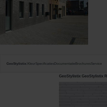
GeoStylistix:
Kleur
Specificaties
Documentatie
Brochures
Service
GeoStylistix GeoStylistix