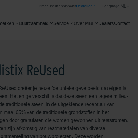
NL
Brochures
Kennisbank
Dealerlogin
Language:
merken
Duurzaamheid
Service
Over MBI
Dealers
Contact
istix ReUsed
ReUsed creëer je hetzelfde unieke gevelbeeld dat eigen is
en. Het enige verschil is dat deze steen een lagere milieu-
de traditionele steen. In de uitgekiende receptuur van
imaal 65% van de traditionele grondstoffen in het
gen door granulaten die worden gewonnen uit reststromen.
n zijn afkomstig van restmaterialen van diverse
it ontmanteling van bouwprojecten. Deze worden