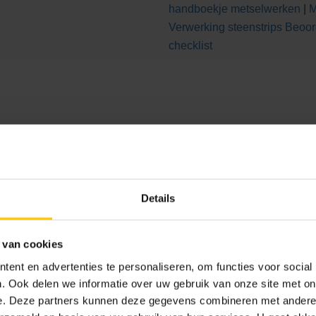
handboekje metselwerken
|
M
Verwerking steenstrips
Beoor
checklist
Details
 van cookies
ent en advertenties te personaliseren, om functies voor social
. Ook delen we informatie over uw gebruik van onze site met on
Army Green
Autumn Brown
Balmoral Grey/Wh
e. Deze partners kunnen deze gegevens combineren met andere i