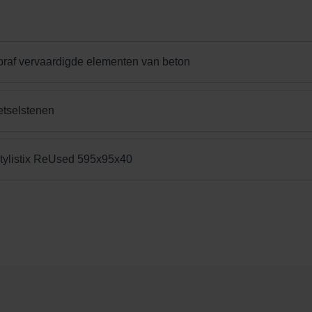
oraf vervaardigde elementen van beton
Grey
Limestone Yellow
Mid/Cool Grey
etselstenen
ylistix ReUsed 595x95x40
Serengeti Green
Shaded Brown/Black
Shaded Brownie/D