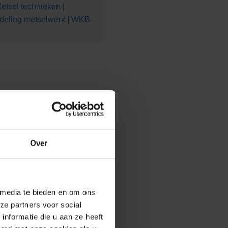
etsel technieken
|
deling metselwerk
|
WKB-
Over
 media te bieden en om ons
ze partners voor social
ite
Birmingham Greyblue
nformatie die u aan ze heeft