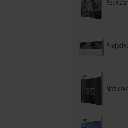
Bouwass
Shaded
Charcoal/Green
Project
Shaded Grey Light
Metselw