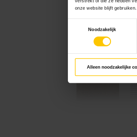
verstrekt of die ze hebben v
onze website blijft gebruiken.
Toestemmingsselectie
Noodzakelijk
Blossom Red
Alleen noodzakelijke c
Cream / Brown