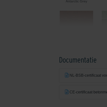
Antarctic Grey
Blossom Red
Documentatie
NL-BSB-certificaat vo
CE-certificaat betonm
Cream / Brown