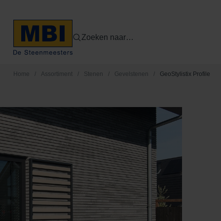
Zoeken naar…
Home
/
Assortiment
/
Stenen
/
Gevelstenen
/
GeoStylistix Profile