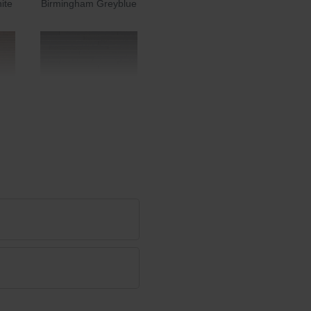
ite
Birmingham Greyblue
Charcoal
Earth Brown Grey