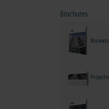
Brochures
Grey
L
Bouwass
Project
Serengeti Green
Sh