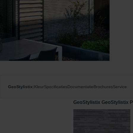
GeoStylistix:
Kleur
Specificaties
Documentatie
Brochures
Service
GeoStylistix GeoStylistix 