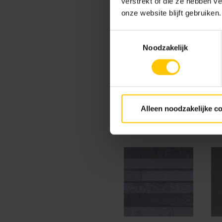
Standaard kleuren
verstrekt of die ze hebben v
onze website blijft gebruiken.
Toestemmingsselectie
Noodzakelijk
Dover White
Alleen noodzakelijke c
Exclusieve kleuren