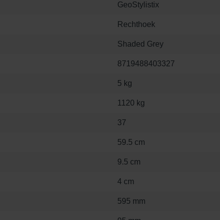
GeoStylistix
Rechthoek
Shaded Grey
8719488403327
5 kg
1120 kg
37
59.5 cm
9.5 cm
4 cm
595 mm