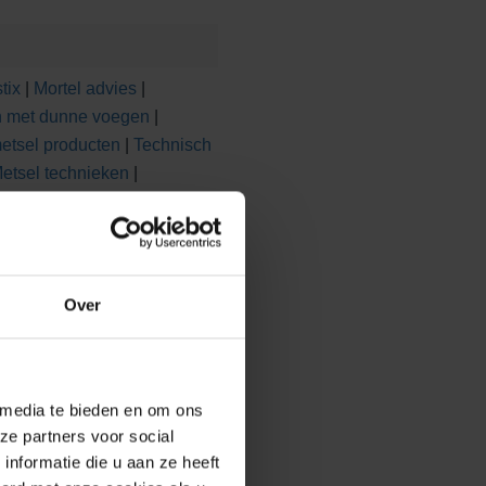
tix
|
Mortel advies
|
n met dunne voegen
|
etsel producten
|
Technisch
etsel technieken
|
deling metselwerk
|
WKB-
Over
 media te bieden en om ons
ze partners voor social
nformatie die u aan ze heeft