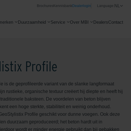
NL
Brochures
Kennisbank
Dealerlogin
Language:
merken
Duurzaamheid
Service
Over MBI
Dealers
Contact
istix Profile
ile is de geprofileerde variant van de slanke langformaat
jn rustieke, organische textuur creëert hij diepte en heeft hij
n traditionele baksteen. De voordelen van beton blijven
ent een hoge sterkte, stabiliteit en weinig onderhoud.
GeoStylistix Profile geschikt voor dunne voegen. Ook deze
en duurzaam geproduceerd; het beton hardt uit in
erdoor wordt er minder energie gebruikt dan bij gebakken