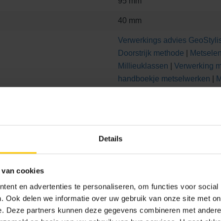
95 mm
40 mm
Verwerkings advies GeoStylis
Doorstrijk methode
|
Metsele
Millieuklassen
|
Verwerking m
handboekje metselwerken
|
M
Verwerking steenstrips
Beoor
checklist
1000 STK
Details
854
 van cookies
ent en advertenties te personaliseren, om functies voor social
. Ook delen we informatie over uw gebruik van onze site met on
e. Deze partners kunnen deze gegevens combineren met andere i