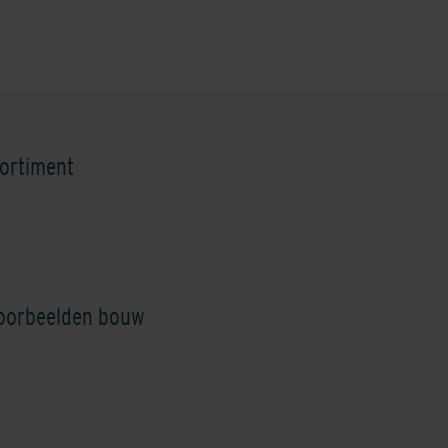
imestone Yellow
Mid/Cool Grey
Nardo
ortiment
voorbeelden bouw
aded Brown/Black
Shaded Brownie/Dark
Shaded Charcoa