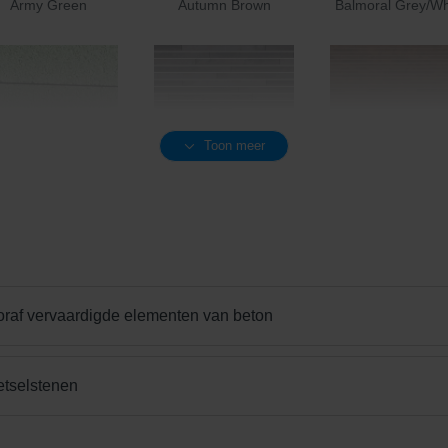
Army Green
Autumn Brown
Balmoral Grey/Wh
Toon meer
Bright Green
Canadian Blue
Castilla Brown
oraf vervaardigde elementen van beton
etselstenen
Crispy White
Dark Grey
Dark Red