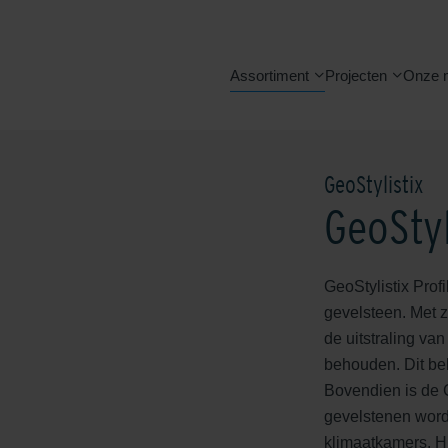
Assortiment
Projecten
Onze 
GeoStylistix
GeoStyl
GeoStylistix Prof
gevelsteen. Met zi
de uitstraling va
behouden. Dit bek
Bovendien is de 
gevelstenen word
klimaatkamers. Hi