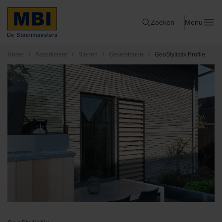
Zoeken
Menu
Home
/
Assortiment
/
Stenen
/
Gevelstenen
/
GeoStylistix Profile