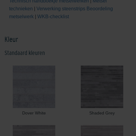
Technisch handboekje metselwerken
|
Metsel
technieken
|
Verwerking steenstrips
Beoordeling
metselwerk
|
WKB-checklist
Kleur
Standaard kleuren
Dover White
Shaded Grey