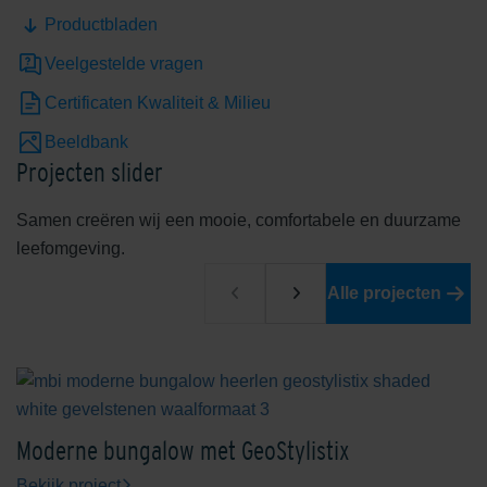
Productbladen
Veelgestelde vragen
Certificaten Kwaliteit & Milieu
Beeldbank
Limestone Yellow
Mid/Cool Grey
Projecten slider
Samen creëren wij een mooie, comfortabele en duurzame
leefomgeving.
Alle projecten
Nardo
Rouge De Wallonie
Moderne bungalow met GeoStylistix
Bekijk project