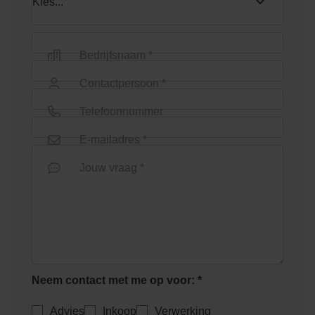
Shaded Charcoal/Green
Shaded Coral
Bedrijfsnaam *
Contactpersoon *
Telefoonnummer
E-mailadres *
Shaded Dark Green
Shaded Green
Jouw vraag *
Neem contact met me op voor: *
Shaded Grey Light
Shaded Ochre
Advies
Inkoop
Verwerking