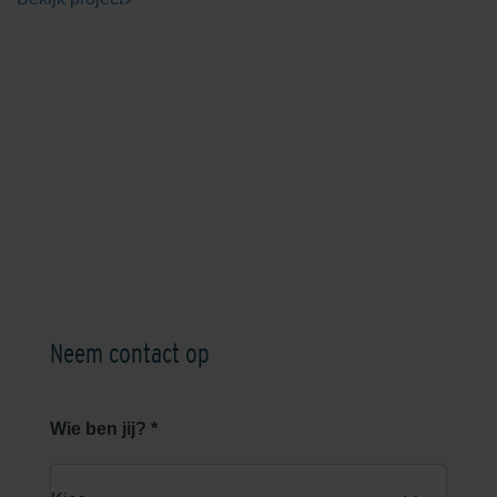
Serengeti Green
Shaded Brown/Black
Shaded Brownie/Dark
Shaded Charcoal
Neem contact op
Wie ben jij? *