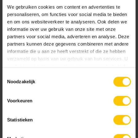
We gebruiken cookies om content en advertenties te
personaliseren, om functies voor social media te bieden
Bright Green
Canadian Blue
en om ons websiteverkeer te analyseren. Ook delen we
informatie over uw gebruik van onze site met onze
Metselwerken Handboek
partners voor social media, adverteren en analyse. Deze
Bekijk
partners kunnen deze gegevens combineren met andere
informatie die u aan ze heeft verstrekt of die ze hebben
verzameld op basis van uw gebruik van hun services. U
gaat akkoord met onze cookies als u onze website blijft
gebruiken.
Toestemmingsselectie
Infoboekje GeoStylistix
Castilla Brown
Charcoal
Noodzakelijk
Bekijk
Voorkeuren
Statistieken
Verwerkingsadvies GeoStylistix
Bekijk