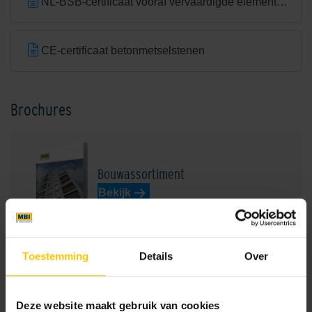
NL-BSB-certificaat vooraf vervaardigde elementen van beton
CE-certificaat betonmetselstenen
Autumn Brown
Balmoral Grey/White
Brochures
Bouwassortiment
Bekijk
Birmingham Greyblue
Blossom Red
Toestemming
Details
Over
Projectvoorbeelden bouw
Bekijk
Deze website maakt gebruik van cookies