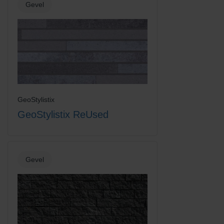
Gevel
GeoStylistix
GeoStylistix ReUsed
Gevel