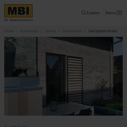
Zoeken
Menu
Home
/
Assortiment
/
Stenen
/
Gevelstenen
/
GeoStylistix Profile