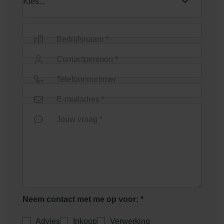
Shaded Charcoal/Green
Shaded Coral
Bedrijfsnaam *
Contactpersoon *
Telefoonnummer
E-mailadres *
Shaded Dark Green
Shaded Green
Jouw vraag *
Neem contact met me op voor: *
Shaded Grey Light
Shaded Ochre
Advies
Inkoop
Verwerking