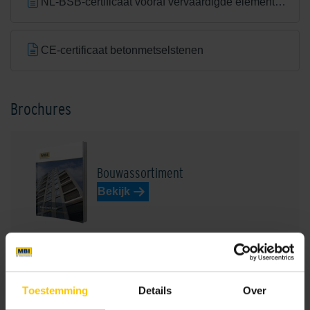
NL-BSB-certificaat vooraf vervaardigde elementen van beton
CE-certificaat betonmetselstenen
Autumn Brown
Balmoral Grey/White
Brochures
Bouwassortiment
Bekijk
Birmingham Greyblue
Blossom Red
Projectvoorbeelden bouw
Toestemming
Details
Over
Bekijk