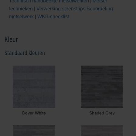
Technisch handboekje metselwerken
|
Metsel
technieken
|
Verwerking steenstrips
Beoordeling
metselwerk
|
WKB-checklist
Kleur
Standaard kleuren
Dover White
Shaded Grey