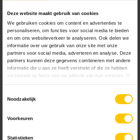
Deze website maakt gebruik van cookies
Bright Green
Canadian Blue
We gebruiken cookies om content en advertenties te
personaliseren, om functies voor social media te bieden
Metselwerken Handboek
en om ons websiteverkeer te analyseren. Ook delen we
Bekijk
informatie over uw gebruik van onze site met onze
partners voor social media, adverteren en analyse. Deze
partners kunnen deze gegevens combineren met andere
informatie die u aan ze heeft verstrekt of die ze hebben
verzameld op basis van uw gebruik van hun services. U
Infoboekje GeoStylistix
Castilla Brown
Charcoal
gaat akkoord met onze cookies als u onze website blijft
Bekijk
gebruiken.
Toestemmingsselectie
Noodzakelijk
Voorkeuren
Verwerkingsadvies GeoStylistix
Bekijk
Statistieken