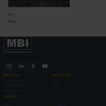
Rox
Rox
Bekijk ook
Kennisbank
Duurzaamheid
Gevel
Tuininspiratie
Infra
Werken bij MBI
Tuin
Locaties
Aalst
Veghel