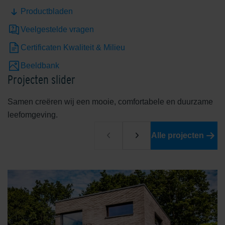
Productbladen
Veelgestelde vragen
Certificaten Kwaliteit & Milieu
Beeldbank
Limestone Yellow
Mid/Cool Grey
Projecten slider
Samen creëren wij een mooie, comfortabele en duurzame
leefomgeving.
Alle projecten
Nardo
Rouge De Wallonie