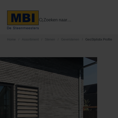
Zoeken naar…
Home
/
Assortiment
/
Stenen
/
Gevelstenen
/
GeoStylistix Profile