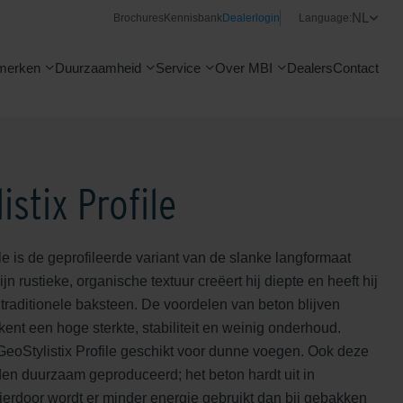
NL
Brochures
Kennisbank
Dealerlogin
Language:
merken
Duurzaamheid
Service
Over MBI
Dealers
Contact
istix Profile
ile is de geprofileerde variant van de slanke langformaat
jn rustieke, organische textuur creëert hij diepte en heeft hij
n traditionele baksteen. De voordelen van beton blijven
ent een hoge sterkte, stabiliteit en weinig onderhoud.
GeoStylistix Profile geschikt voor dunne voegen. Ook deze
en duurzaam geproduceerd; het beton hardt uit in
erdoor wordt er minder energie gebruikt dan bij gebakken