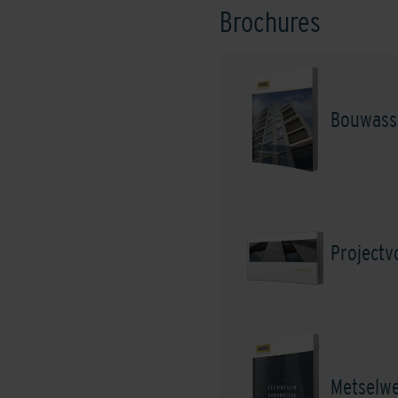
Brochures
Grey
L
Bouwass
Project
Serengeti Green
Sh
Metselw