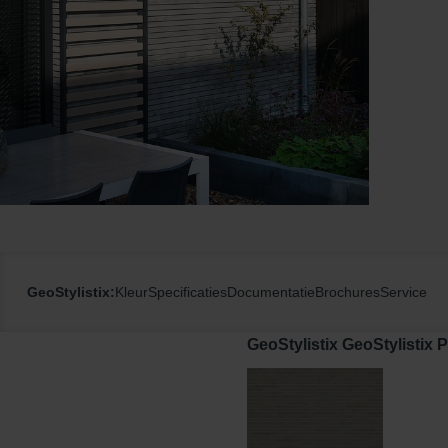
GeoStylistix:
Kleur
Specificaties
Documentatie
Brochures
Service
GeoStylistix GeoStylistix 