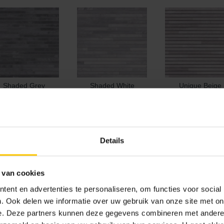
Shaded Grey
Shaded White
Unique Beige
Details
 van cookies
ent en advertenties te personaliseren, om functies voor social
. Ook delen we informatie over uw gebruik van onze site met on
Army Green
Autumn Brown
Balmoral Grey/Wh
e. Deze partners kunnen deze gegevens combineren met andere i