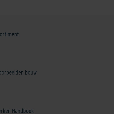
imestone Yellow
Mid/Cool Grey
Nardo
ortiment
voorbeelden bouw
aded Brown/Black
Shaded Brownie/Dark
Shaded Charcoa
erken Handboek