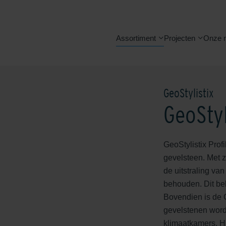
Assortiment
Projecten
Onze 
GeoStylistix
GeoStyl
GeoStylistix Prof
gevelsteen. Met zi
de uitstraling va
behouden. Dit bek
Bovendien is de 
gevelstenen word
klimaatkamers. Hi