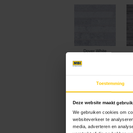
Dover White
Exclusieve kleuren
Toestemming
Deze website maakt gebruik
We gebruiken cookies om cont
websiteverkeer te analyseren
Antarctic Grey
media, adverteren en analys