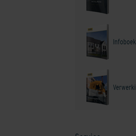
Shaded Coral
Sh
Infoboek
Shaded Red
Verwerki