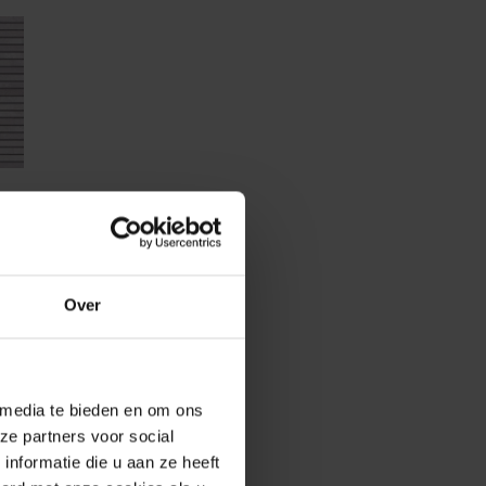
Over
 media te bieden en om ons
ze partners voor social
ite
Birmingham Greyblue
nformatie die u aan ze heeft