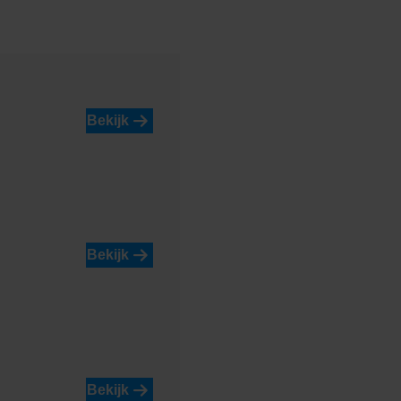
Rouge De Wallonie
Bekijk
Bekijk
l
Shaded
Charcoal/Green
Bekijk