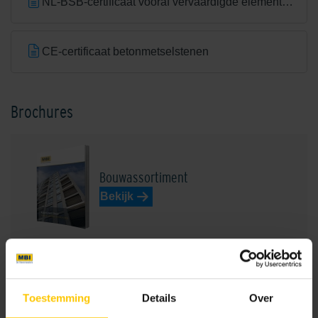
NL-BSB-certificaat vooraf vervaardigde elementen van beton
CE-certificaat betonmetselstenen
Autumn Brown
Balmoral Grey/White
Brochures
Bouwassortiment
Bekijk
Birmingham Greyblue
Blossom Red
Projectvoorbeelden bouw
Toestemming
Details
Over
Bekijk