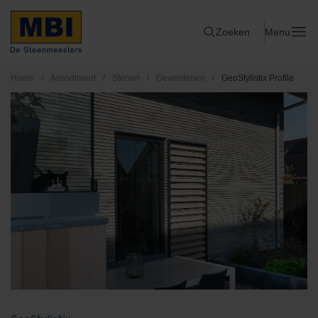
Zoeken
Menu
Home
/
Assortiment
/
Stenen
/
Gevelstenen
/
GeoStylistix Profile