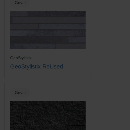
Gevel
GeoStylistix
GeoStylistix ReUsed
Gevel