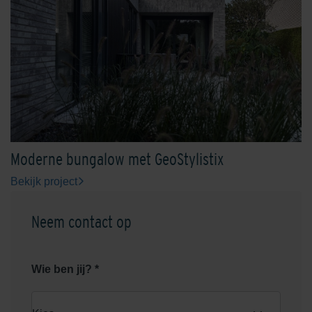
Serengeti Green
Shaded Brown/Black
Moderne bungalow met GeoStylistix
Bekijk project
Shaded Brownie/Dark
Shaded Charcoal
Neem contact op
Wie ben jij? *