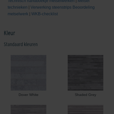
Technisch handboekje metselwerken
|
Metsel
technieken
|
Verwerking steenstrips
Beoordeling
metselwerk
|
WKB-checklist
Kleur
Standaard kleuren
Dover White
Shaded Grey