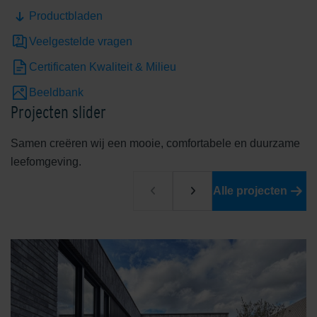
Productbladen
Veelgestelde vragen
Certificaten Kwaliteit & Milieu
Beeldbank
Limestone Yellow
Mid/Cool Grey
Projecten slider
Samen creëren wij een mooie, comfortabele en duurzame
leefomgeving.
Alle projecten
Nardo
Rouge De Wallonie