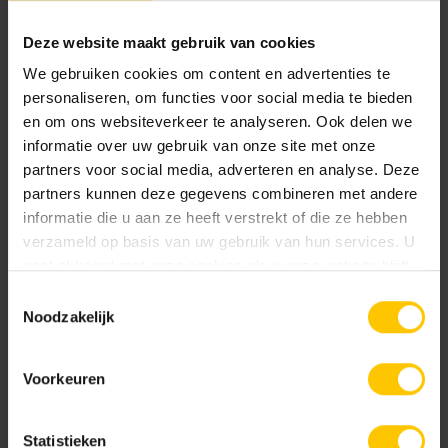
Deze website maakt gebruik van cookies
Bright Green
Canadian Blue
We gebruiken cookies om content en advertenties te
personaliseren, om functies voor social media te bieden
Metselwerken Handboek
en om ons websiteverkeer te analyseren. Ook delen we
Bekijk
informatie over uw gebruik van onze site met onze
partners voor social media, adverteren en analyse. Deze
partners kunnen deze gegevens combineren met andere
informatie die u aan ze heeft verstrekt of die ze hebben
verzameld op basis van uw gebruik van hun services. U
Infoboekje GeoStylistix
Castilla Brown
Charcoal
gaat akkoord met onze cookies als u onze website blijft
Bekijk
gebruiken.
Toestemmingsselectie
Noodzakelijk
Voorkeuren
Verwerkingsadvies GeoStylistix
Bekijk
Statistieken