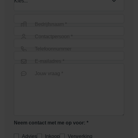
Shaded Charcoal/Green
Shaded Coral
Bedrijfsnaam *
Contactpersoon *
Telefoonnummer
E-mailadres *
Shaded Dark Green
Shaded Green
Jouw vraag *
Neem contact met me op voor: *
Shaded Grey Light
Shaded Ochre
Advies
Inkoop
Verwerking