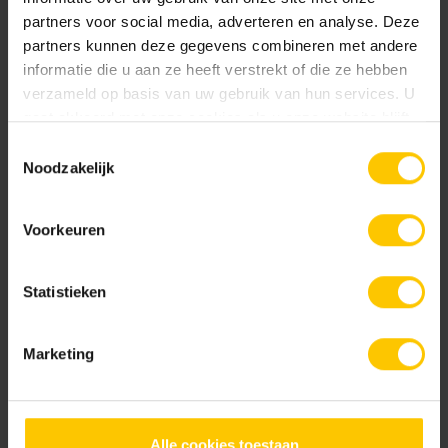
partners voor social media, adverteren en analyse. Deze
Grey Shadow
White Shadow
partners kunnen deze gegevens combineren met andere
informatie die u aan ze heeft verstrekt of die ze hebben
verzameld op basis van uw gebruik van hun services. U
Documentatie
gaat akkoord met onze cookies als u onze website blijft
gebruiken.
Toestemmingsselectie
DoP IB0001 GeoCartello Ceramics
Noodzakelijk
Voorkeuren
Service
Statistieken
3D Visualisatie
Adviesgesprek
Marketing
Bouwplaatsinformatie GeoStylistix
Brochures
Dilatatieadvies aanvragen
Alle cookies toestaan