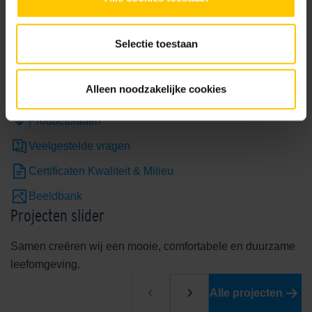
DoP verklaringen
Selectie toestaan
Morteladvies (kleuren)
Monstersteen aanvragen
Alleen noodzakelijke cookies
Mortelverbruik calculator
Productbladen
Veelgestelde vragen
Certificaten Kwaliteit & Milieu
Beeldbank
Projecten slider
Samen creëren wij een mooie, comfortabele en duurzame
leefomgeving.
Alle projecten