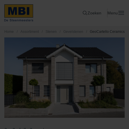
Zoeken
Menu
Home
/
Assortiment
/
Stenen
/
Gevelstenen
/
GeoCartello Ceramics