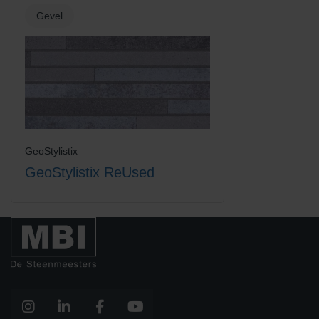
Gevel
GeoStylistix
GeoStylistix ReUsed