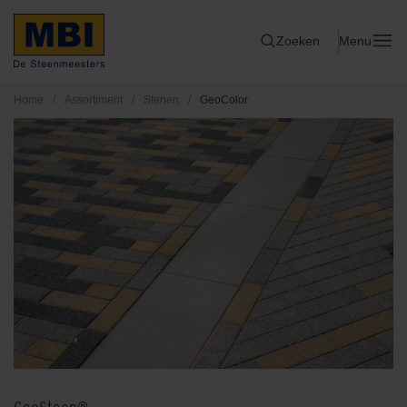
Zoeken
Menu
Home
/
Assortiment
/
Stenen
/
GeoColor