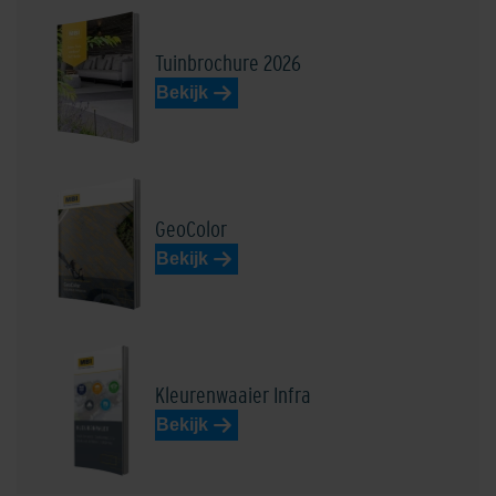
Tuinbrochure 2026
Bekijk
Edelbasaltzwart
Edelblauw
GeoColor
Bekijk
Edeldonkerbruin
Edel donkergrijs
Kleurenwaaier Infra
Bekijk