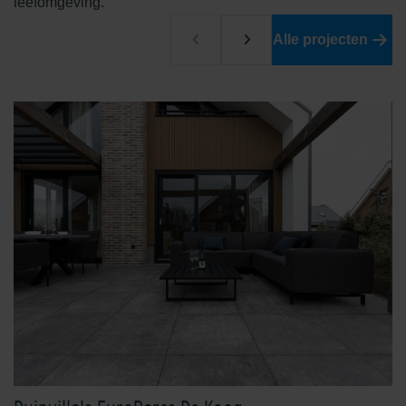
leefomgeving.
Edelrood
Edelroodbruin
Alle projecten
Engels Rood
Ferro
Geel
Grafiet