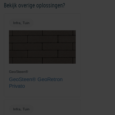
Bekijk overige oplossingen?
Kobalt
Mangaan
Infra, Tuin
Platinum
Rood-Bruin
GeoSteen®
GeoSteen® GeoRetron
Privato
Infra, Tuin
Rood-Zwart
Rood-Zwart Nuance