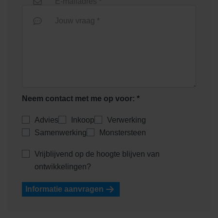
E-mailadres *
Jouw vraag *
Heidemangaan
Heidepaars
Neem contact met me op voor: *
Advies
Inkoop
Verwerking
Samenwerking
Monstersteen
Helder Wit
Helderwit
Vrijblijvend op de hoogte blijven van
ontwikkelingen?
Informatie aanvragen