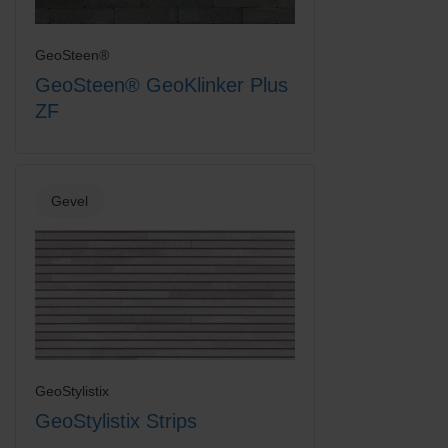
GeoSteen®
GeoSteen® GeoKlinker Plus
ZF
Titaan
Wit
Gevel
Zandgeel
Zwart-Rood Gemengd
GeoStylistix
GeoStylistix Strips