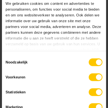
We gebruiken cookies om content en advertenties te
GeoColor Prestige
personaliseren, om functies voor social media te bieden
Edel Antraciet
Edel Donkerbruin
Uitgewassen toplaag van 100% kleurecht en
en om ons websiteverkeer te analyseren. Ook delen we
natuurlijk materiaal. Base Protection behandeling.
informatie over uw gebruik van onze site met onze
partners voor social media, adverteren en analyse. Deze
partners kunnen deze gegevens combineren met andere
Documentatie
informatie die u aan ze heeft verstrekt of die ze hebben
verzameld op basis van uw gebruik van hun services. U
NL-BSB-certificaat vooraf vervaardigde elementen van beton
gaat akkoord met onze cookies als u onze website blijft
gebruiken.
Edel Donkergrijs
Edel Geel
Toestemmingsselectie
Noodzakelijk
KOMO-certificaat betonstraatstenen (Kampen) K2304
Voorkeuren
KOMO-certificaat betonstraatsteen (Aalst) K2021
Statistieken
GeoColor Classic
Edel Grijs
Edel Groen
Marketing