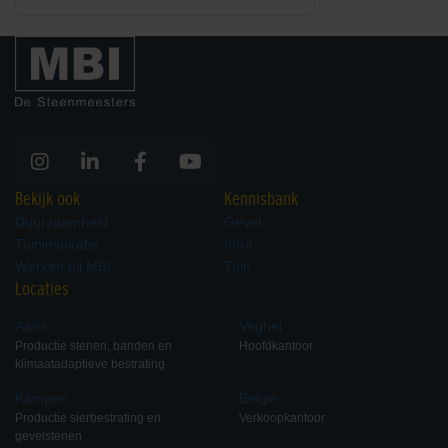
Bekijk ook
Kennisbank
Duurzaamheid
Gevel
Tuininspiratie
Infra
Werken bij MBI
Tuin
Locaties
Aalst
Veghel
Productie stenen, banden en
Hoofdkantoor
klimaatadaptieve bestrating
Kampen
België
Productie sierbestrating en
Verkoopkantoor
gevelstenen