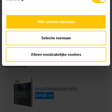
GeoColor Excellent
Alle cookies toestaan
GeoColor Prestige
Selectie toestaan
NL-BSB-certificaat vooraf vervaardigde elementen van beton (Aalst) K20305
Edel Heidemangaan
Edel Rood
Alleen noodzakelijke cookies
Brochures
Assortimentsboek Infra
Edel Rood-Bruin
Edelantraciet
Bekijk