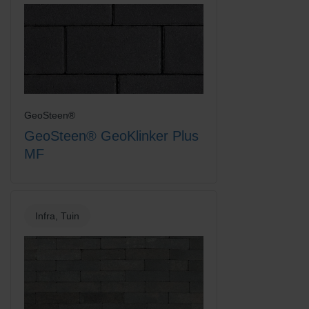
GeoSteen®
Rood/Bruin
Rood/Zwart gemengd
GeoSteen® GeoKlinker Plus
MF
Infra, Tuin
Rood/Zwart genuanceerd
Terracotta