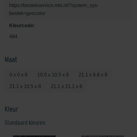
https://bestekservice.mbi.nl/?system_sys-
bestek=geocolor
Kleurcode:
494
Maat
0 x 0 x 8
10.5 x 10.5 x 8
21.1 x 6.8 x 8
21.1 x 10.5 x 8
21.1 x 21.1 x 8
Kleur
Standaard kleuren