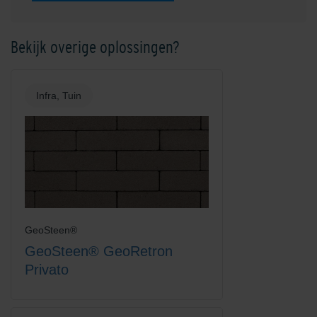
Bekijk overige oplossingen?
Kobalt
Mangaan
Infra, Tuin
Platinum
Rood-Bruin
GeoSteen®
GeoSteen® GeoRetron
Privato