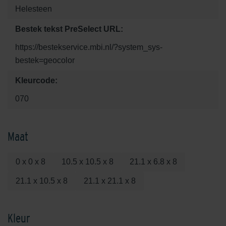
Helesteen
Bestek tekst PreSelect URL:
https://bestekservice.mbi.nl/?system_sys-
bestek=geocolor
Kleurcode:
070
Maat
0 x 0 x 8
10.5 x 10.5 x 8
21.1 x 6.8 x 8
21.1 x 10.5 x 8
21.1 x 21.1 x 8
Kleur