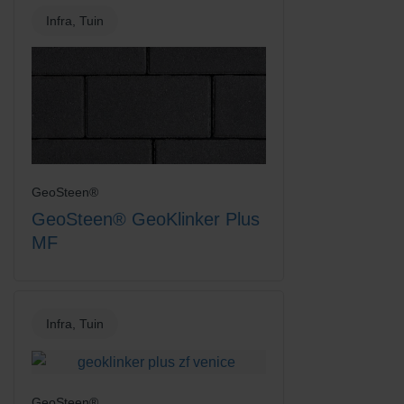
Infra, Tuin
Rood-Zwart
Rood-Zwart Nuance
GeoSteen®
GeoSteen® GeoKlinker Plus
Rood/Bruin
Rood/Zwart gemengd
MF
Infra, Tuin
GeoSteen®