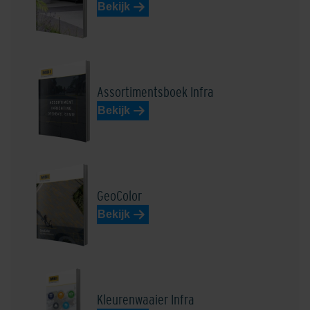
Edel Rood-Bruin
Edelantraciet
Bekijk
Assortimentsboek Infra
Bekijk
Edelbasaltzwart
Edelblauw
GeoColor
Bekijk
Edeldonkerbruin
Edel donkergrijs
Kleurenwaaier Infra