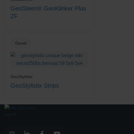
Rood/Zwart genuanceerd
Terracotta
GeoSteen® GeoKlinker Plus
ZF
Gevel
Titaan
Wit
GeoStylistix
GeoStylistix Strips
Zandgeel
Zwart-Rood Gemengd