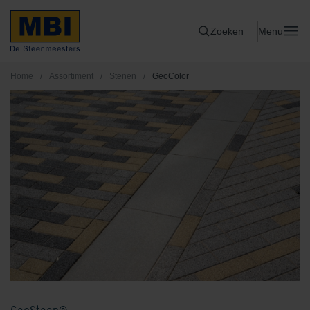
Zoeken
Menu
Home
/
Assortiment
/
Stenen
/
GeoColor