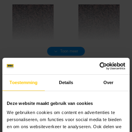
Bruin-Zwart Nuance
Bruin/Zwart
Toon meer
Textuur
Toestemming
Details
Over
GeoColor Classic
Uitgewassen toplaag van ca. 70% kleurecht en
natuurlijk materiaal van een gradatie 2-5 mm.
Deze website maakt gebruik van cookies
Deels ondersteund met duurzame
Bruin Zwart
Diamant
We gebruiken cookies om content en advertenties te
kleuradditieven.
personaliseren, om functies voor social media te bieden
GeoColor Excellent
en om ons websiteverkeer te analyseren. Ook delen we
Uitgewassen toplaag van ca. 80% kleurecht en