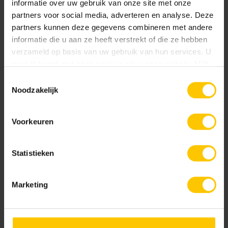
informatie over uw gebruik van onze site met onze
natuurlijk materiaal van een fijne gradatie 1-3 mm.
partners voor social media, adverteren en analyse. Deze
Deels ondersteund met duurzame
partners kunnen deze gegevens combineren met andere
kleuradditieven.
informatie die u aan ze heeft verstrekt of die ze hebben
GeoColor Prestige
verzameld op basis van uw gebruik van hun services. U
Edel Antraciet
Edel Donkerbruin
gaat akkoord met onze cookies als u onze website blijft
Uitgewassen toplaag van 100% kleurecht en
gebruiken.
natuurlijk materiaal. Base Protection behandeling.
Toestemmingsselectie
Noodzakelijk
Documentatie
Voorkeuren
NL-BSB-certificaat vooraf vervaardigde elementen van beton
Statistieken
Edel Donkergrijs
Edel Geel
KOMO-certificaat betonstraatsteen (Aalst) K2021
Marketing
KOMO-certificaat betonstraatstenen (Kampen) K2304