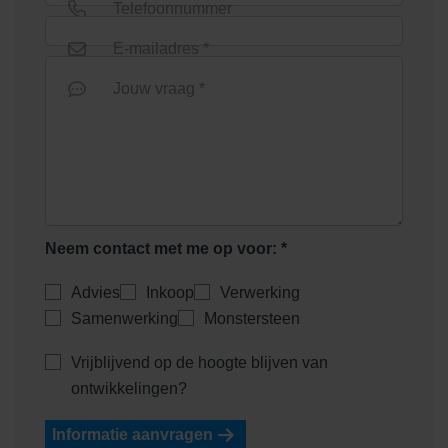
Telefoonnummer
E-mailadres *
Jouw vraag *
Heidemangaan
Heidepaars
Neem contact met me op voor: *
Advies
Inkoop
Verwerking
Samenwerking
Monstersteen
Vrijblijvend op de hoogte blijven van
Helder Wit
Helderwit
ontwikkelingen?
Informatie aanvragen