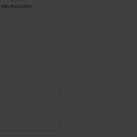
 met duurzame
Edelheide
Ferro