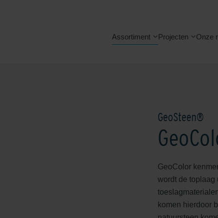
Assortiment
Projecten
Onze 
GeoSteen®
GeoCol
GeoColor kenmerk
wordt de toplaag
toeslagmaterialen
komen hierdoor bl
natuursteen komen