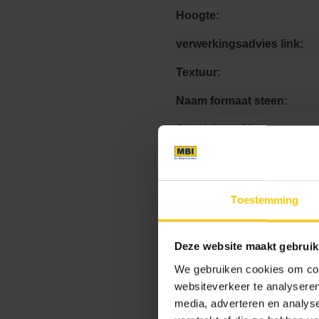
Hoogte:
verwerkingsadvies link:
Textuur:
Naam formaat steen:
Speciale stukken:
Kleurcode:
Toestemming
Maat
Deze website maakt gebruik
We gebruiken cookies om cont
0 x 0 x 8
10.5 x 10.5 x
websiteverkeer te analyseren
media, adverteren en analys