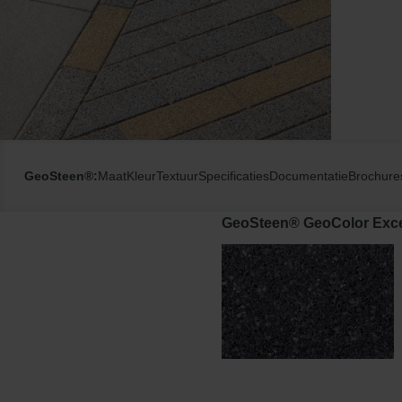
GeoSteen®:
Maat
Kleur
Textuur
Specificaties
Documentatie
Brochure
GeoSteen® GeoColor Excel