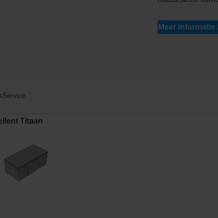
Meer informatie
s
Service
lent Titaan