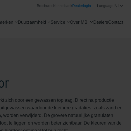
NL
Brochures
Kennisbank
Dealerlogin
Language:
merken
Duurzaamheid
Service
Over MBI
Dealers
Contact
or
t zich door een gewassen toplaag. Direct na productie
 uitgewassen waardoor de kleinere gradaties, zoals zand en
, worden verwijderd. De grovere natuurlijke granulaten
oot te liggen en worden beter zichtbaar. De kleuren van de
 hierdoor optimaal tot hun recht.