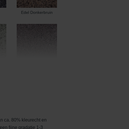
Edel Donkerbruin
Edel Heidemangaan
n ca. 80% kleurecht en
t
Edelblauw
een fijne gradatie 1-3