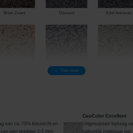
Bruin Zwart
Diamant
Edel Antraciet
Toon meer
Edel Geel
Edel Grijs
Edel Groen
GeoColor Excellent
g van ca. 70% kleurecht en
Uitgewassen toplaag va
Edel Rood-Bruin
Edelantraciet
Edelbasaltzwar
l van een gradatie 2-5 mm.
natuurlijk materiaal van 