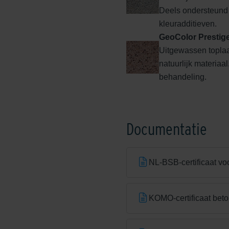
Deels ondersteund
kleuradditieven.
GeoColor Prestig
Uitgewassen topla
natuurlijk materiaa
behandeling.
Edeldonkerbruin
Documentatie
NL-BSB-certificaat vo
Edelhelderwit
KOMO-certificaat beto