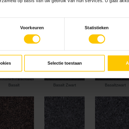
erzameld op basis van uw gebruik van hun services. U gaat akk
Voorkeuren
Statistieken
ookies
Selectie toestaan
A
Basalt
Basalt Zwart
Basaltzwart