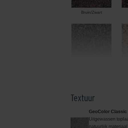
Bruin/Zwart
Edel Donkergrijs
Textuur
GeoColor Classic
Uitgewassen toplaa
Edel Rood
natuurlijk materiaa