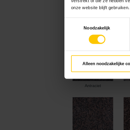
verstrekt of die ze hebben v
onze website blijft gebruiken.
Kleur
Toestemmingsselectie
Standaard kleuren
Noodzakelijk
Alleen noodzakelijke c
Antraciet