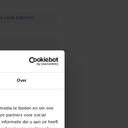
e juiste patronen
Over
 media te bieden en om ons
ze partners voor social
nformatie die u aan ze heeft