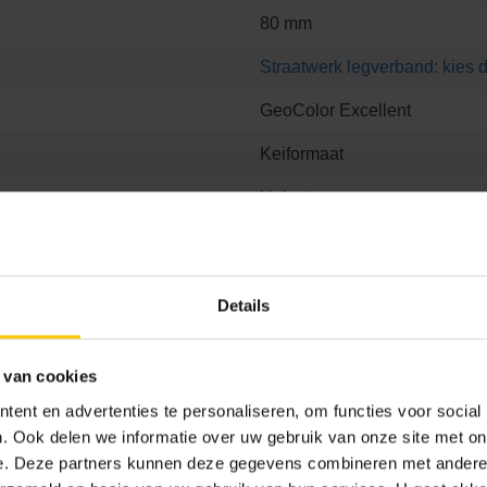
80 mm
Straatwerk legverband: kies d
GeoColor Excellent
Keiformaat
Helesteen
072
Details
 van cookies
ent en advertenties te personaliseren, om functies voor social
 8
21.1 x 6.8 x 8
21.1 x 10.5 x 8
21.1 x 21.1 x 8
. Ook delen we informatie over uw gebruik van onze site met on
e. Deze partners kunnen deze gegevens combineren met andere i