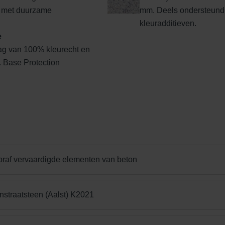
 met duurzame
mm. Deels ondersteund
kleuradditieven.
e
ag van 100% kleurecht en
l. Base Protection
Edel donkergrijs
Edelgeel
Edelgrijs
oraf vervaardigde elementen van beton
Edelrood
Edelroodbruin
Engels Rood
nstraatsteen (Aalst) K2021