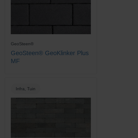
GeoSteen®
GeoSteen® GeoKlinker Plus
MF
Infra, Tuin