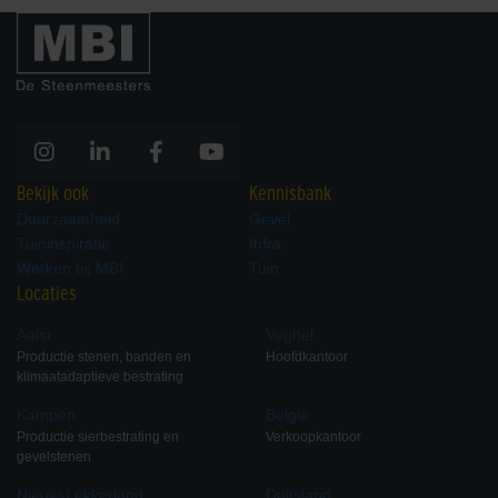
Bekijk ook
Kennisbank
Duurzaamheid
Gevel
Tuininspiratie
Infra
Werken bij MBI
Tuin
Locaties
Aalst
Veghel
Productie stenen, banden en
Hoofdkantoor
klimaatadaptieve bestrating
Kampen
België
Productie sierbestrating en
Verkoopkantoor
gevelstenen
Nieuw-Lekkerland
Duitsland