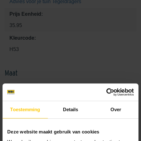
Advies voor je tuin
Tegeldragers
Prijs Eenheid:
35.95
Kleurcode:
H53
Maat
30 x 20 x 6
Toestemming
Details
Over
Kleur
Standaard kleuren
Deze website maakt gebruik van cookies