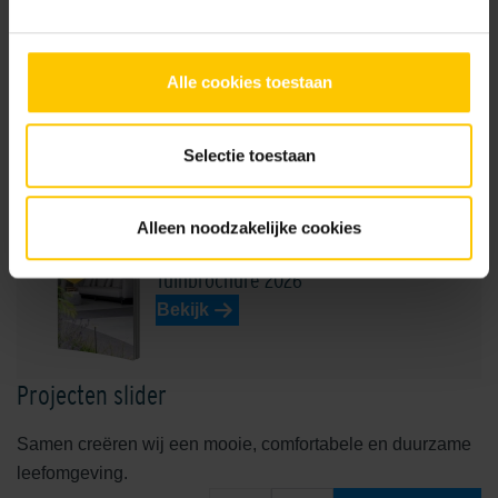
Alle cookies toestaan
Velutto
Zinco
Selectie toestaan
Brochures
Alleen noodzakelijke cookies
Tuinbrochure 2026
Bekijk
Projecten slider
Samen creëren wij een mooie, comfortabele en duurzame
leefomgeving.