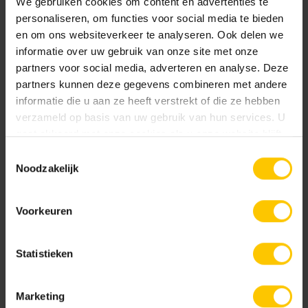
We gebruiken cookies om content en advertenties te
personaliseren, om functies voor social media te bieden
en om ons websiteverkeer te analyseren. Ook delen we
informatie over uw gebruik van onze site met onze
partners voor social media, adverteren en analyse. Deze
partners kunnen deze gegevens combineren met andere
informatie die u aan ze heeft verstrekt of die ze hebben
Asfalto
Bruno
verzameld op basis van uw gebruik van hun services. U
gaat akkoord met onze cookies als u onze website blijft
gebruiken.
Toestemmingsselectie
Noodzakelijk
Voorkeuren
Colorato
Granito
Statistieken
Marketing