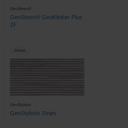
GeoSteen®
GeoSteen® GeoKlinker Plus
ZF
Gevel
GeoStylistix
GeoStylistix Strips