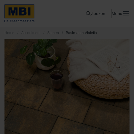
Zoeken
Menu
Home
/
Assortiment
/
Stenen
/
Basicsteen Vialetta