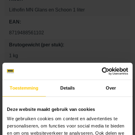
Lithofin MN Glans en Schoon 1 liter
EAN:
8719488561102
Brutogewicht (per stuk):
1 kg
Kg Per Pallet:
10 kg
Toestemming
Details
Over
Aantal per m2:
1
Deze website maakt gebruik van cookies
Lengte:
We gebruiken cookies om content en advertenties te
0 mm
personaliseren, om functies voor social media te bieden
en om ons websiteverkeer te analyseren. Ook delen we