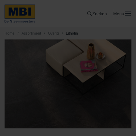
Zoeken
Menu
Home
/
Assortiment
/
Overig
/
Lithofin