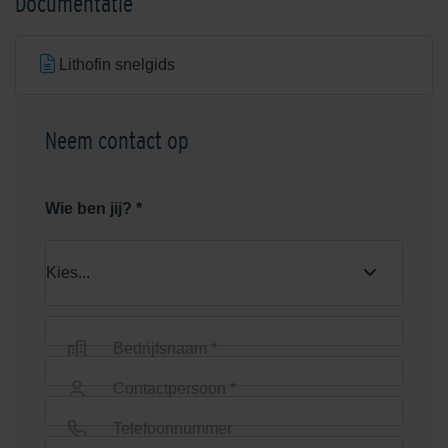
Documentatie
Lithofin snelgids
Neem contact op
Lithofin Anti-Slip set
Lithofin BERO
roestverwijderaar 1 liter
Wie ben jij? *
Nieuw
Nieuw
Bedrijfsnaam *
Lithofin Bescherming >W< 1
Contactpersoon *
Lithofin Buitenhuisreiniger 5
liter
liter
Telefoonnummer