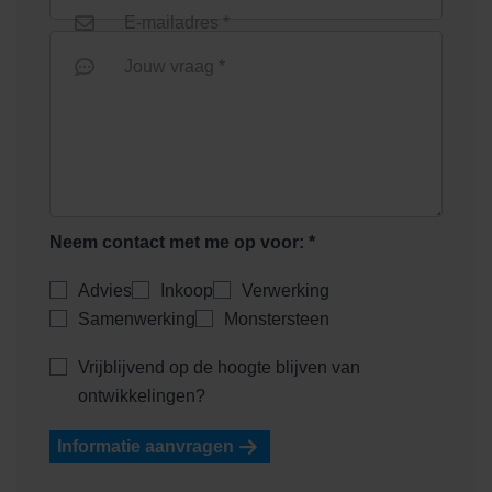
E-mailadres *
Nieuw
Jouw vraag *
Lithofin FUGEX
Lithofin FUGEX 1liter
Neem contact met me op voor: *
Nieuw
Advies
Inkoop
Verwerking
Samenwerking
Monstersteen
Vrijblijvend op de hoogte blijven van
Lithofin GLASTILAN 1 liter
Lithofin KF
ontwikkelingen?
Cementsluierverwijderaar 1 l
Informatie aanvragen
Nieuw