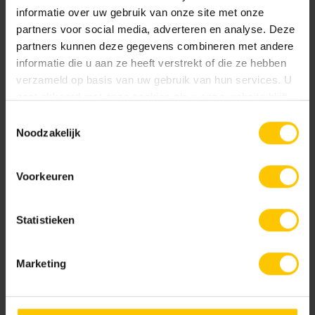
Breedte:
informatie over uw gebruik van onze site met onze
0 mm
partners voor social media, adverteren en analyse. Deze
partners kunnen deze gegevens combineren met andere
Hoogte:
informatie die u aan ze heeft verstrekt of die ze hebben
verzameld op basis van uw gebruik van hun services. U
0 mm
gaat akkoord met onze cookies als u onze website blijft
gebruiken.
Toestemmingsselectie
Kleur
Noodzakelijk
Standaard kleuren
Voorkeuren
Nieuw
Statistieken
Marketing
Lithofin >W< Vlekstop 1 liter
Lithofin ABRA-CLEAN 500ml