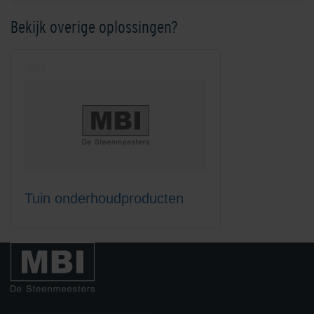
Bekijk overige oplossingen?
Lithofin KF ClearTop
Lithofin KF Intensiefreiniger 1
liter
Tuin onderhoudproducten
Lithofin KF Intensiefreiniger 5
Lithofin KF
liter
Onderhoudsreiniger 1 liter