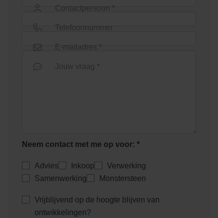
Lithofin Bescherming >W< 1
Contactpersoon *
Lithofin Buitenhuisreiniger 5
liter
liter
Telefoonnummer
E-mailadres *
Nieuw
Jouw vraag *
Lithofin FUGEX
Lithofin FUGEX 1liter
Neem contact met me op voor: *
Nieuw
Advies
Inkoop
Verwerking
Samenwerking
Monstersteen
Vrijblijvend op de hoogte blijven van
Lithofin GLASTILAN 1 liter
Lithofin KF
ontwikkelingen?