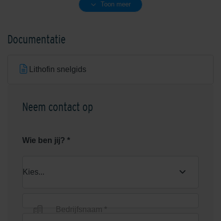
Toon meer
Lithofin Abra-CLEAN
Lithofin Actiefreiniger 2,5 liter
schuurmiddel 5 liter
Documentatie
Lithofin snelgids
Neem contact op
Lithofin Anti-Slip set
Lithofin BERO
roestverwijderaar 1 liter
Wie ben jij? *
Nieuw
Nieuw
Bedrijfsnaam *