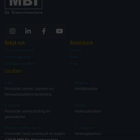
Bekijk ook
Kennisbank
Duurzaamheid
Gevel
Tuininspiratie
Infra
Lithofin KF Sanitairreiniger 1
Lithofin KF
Werken bij MBI
Tuin
liter
Siliconenverwijderaar 500ml
Locaties
Aalst
Veghel
Nieuw
Productie stenen, banden en
Hoofdkantoor
klimaatadaptieve bestrating
Kampen
België
Productie sierbestrating en
Verkoopkantoor
gevelstenen
Lithofin LÖSEFIX 1 Liter
Lithofin MN Bescherming 1
Nieuw-Lekkerland
Duitsland
liter
Productie GeoCeramica® en tegels
Verkoopkantoor
©2026 MBI De Steenmeesters