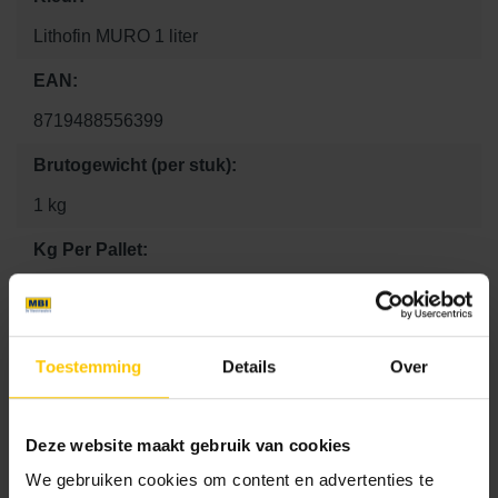
Lithofin MURO 1 liter
EAN:
8719488556399
Brutogewicht (per stuk):
1 kg
Kg Per Pallet:
10 kg
Aantal per m2:
Toestemming
Details
Over
1
Lengte:
Deze website maakt gebruik van cookies
0 mm
We gebruiken cookies om content en advertenties te