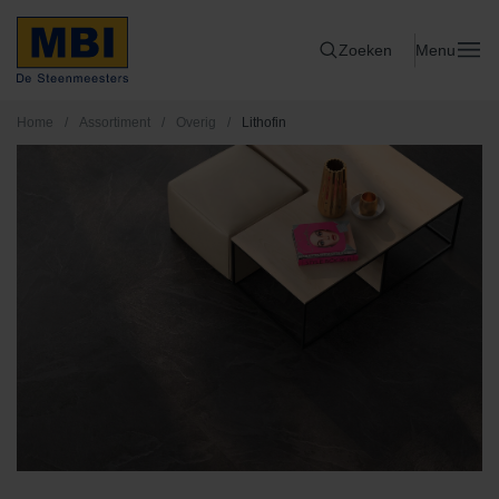
Zoeken
Menu
Home
/
Assortiment
/
Overig
/
Lithofin