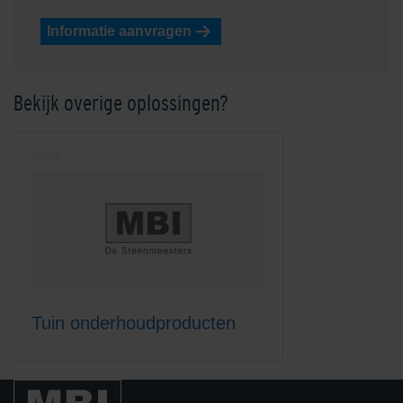
Cementsluierverwijderaar 1 l
Informatie aanvragen
Nieuw
Bekijk overige oplossingen?
Lithofin KF ClearTop
Lithofin KF Intensiefreiniger 1
liter
Tuin onderhoudproducten
Lithofin KF Intensiefreiniger 5
Lithofin KF
liter
Onderhoudsreiniger 1 liter