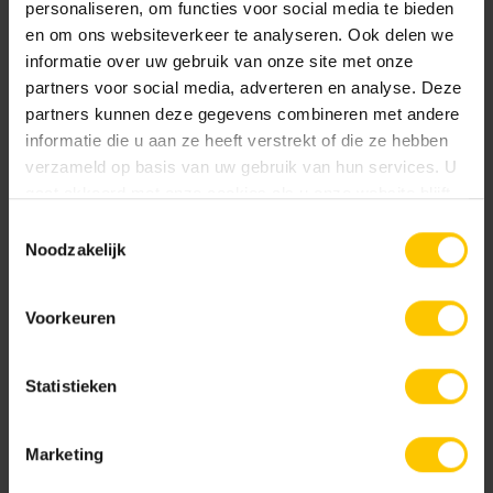
Breedte:
personaliseren, om functies voor social media te bieden
en om ons websiteverkeer te analyseren. Ook delen we
0 mm
informatie over uw gebruik van onze site met onze
partners voor social media, adverteren en analyse. Deze
Hoogte:
partners kunnen deze gegevens combineren met andere
0 mm
informatie die u aan ze heeft verstrekt of die ze hebben
verzameld op basis van uw gebruik van hun services. U
Prijs Eenheid:
gaat akkoord met onze cookies als u onze website blijft
17.61
gebruiken.
Toestemmingsselectie
Noodzakelijk
Kleur
Voorkeuren
Standaard kleuren
Statistieken
Nieuw
Marketing