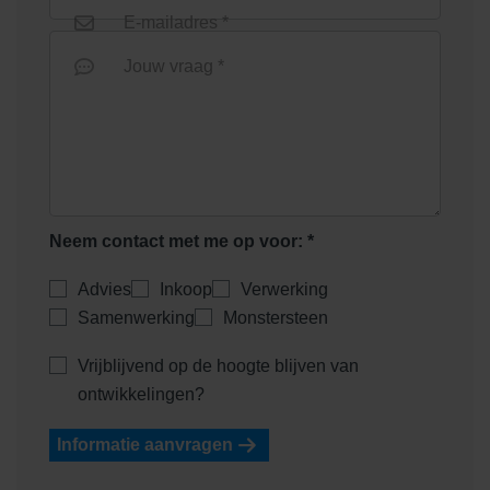
E-mailadres *
Nieuw
Jouw vraag *
Lithofin FUGEX
Lithofin FUGEX 1liter
Neem contact met me op voor: *
Nieuw
Advies
Inkoop
Verwerking
Samenwerking
Monstersteen
Vrijblijvend op de hoogte blijven van
Lithofin GLASTILAN 1 liter
Lithofin KF
ontwikkelingen?
Cementsluierverwijderaar 1 l
Informatie aanvragen
Nieuw