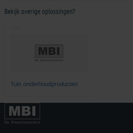
Bekijk overige oplossingen?
Lithofin KF ClearTop
Lithofin KF Intensiefreiniger 1
liter
Tuin onderhoudproducten
Lithofin KF Intensiefreiniger 5
Lithofin KF
liter
Onderhoudsreiniger 1 liter