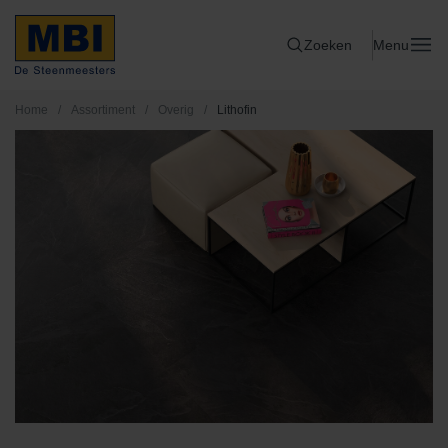
Zoeken
Menu
Home
/
Assortiment
/
Overig
/
Lithofin