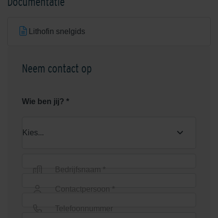
Documentatie
Lithofin snelgids
Neem contact op
Lithofin Anti-Slip set
Lithofin BERO
roestverwijderaar 1 liter
Wie ben jij? *
Nieuw
Nieuw
Bedrijfsnaam *
Lithofin Bescherming >W< 1
Contactpersoon *
Lithofin Buitenhuisreiniger 5
liter
liter
Telefoonnummer