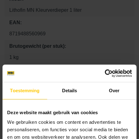
Lithofin MN Kleurverdieper 1 liter
EAN:
8719488560969
Brutogewicht (per stuk):
1 kg
Kg Per Pallet:
10 kg
Toestemming
Details
Over
Aantal per m2:
1
Deze website maakt gebruik van cookies
Lengte:
We gebruiken cookies om content en advertenties te
0 mm
personaliseren, om functies voor social media te bieden
en om ons websiteverkeer te analyseren. Ook delen we