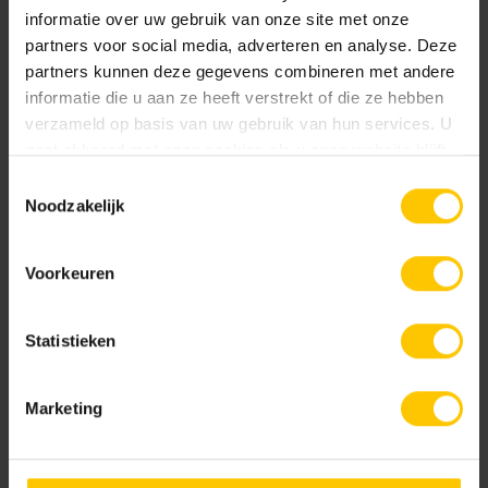
Breedte:
informatie over uw gebruik van onze site met onze
0 mm
partners voor social media, adverteren en analyse. Deze
partners kunnen deze gegevens combineren met andere
Hoogte:
informatie die u aan ze heeft verstrekt of die ze hebben
verzameld op basis van uw gebruik van hun services. U
0 mm
gaat akkoord met onze cookies als u onze website blijft
gebruiken.
Toestemmingsselectie
Kleur
Noodzakelijk
Standaard kleuren
Voorkeuren
Nieuw
Statistieken
Marketing
Lithofin >W< Vlekstop 1 liter
Lithofin ABRA-CLEAN 500ml