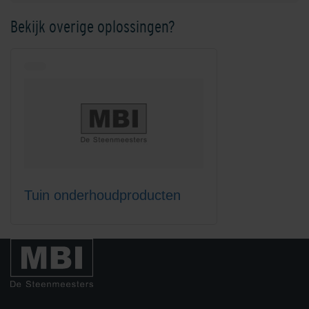
Bekijk overige oplossingen?
Lithofin KF ClearTop
Lithofin KF Intensiefreiniger 1
liter
Tuin onderhoudproducten
Lithofin KF Intensiefreiniger 5
Lithofin KF
liter
Onderhoudsreiniger 1 liter