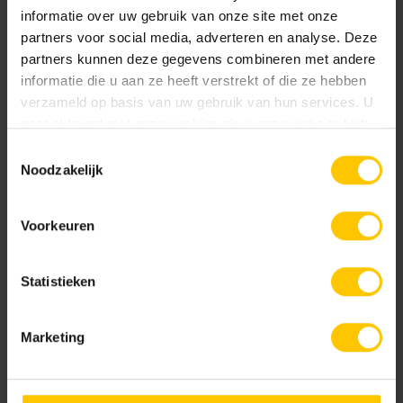
Breedte:
informatie over uw gebruik van onze site met onze
0 mm
partners voor social media, adverteren en analyse. Deze
partners kunnen deze gegevens combineren met andere
Hoogte:
informatie die u aan ze heeft verstrekt of die ze hebben
verzameld op basis van uw gebruik van hun services. U
0 mm
gaat akkoord met onze cookies als u onze website blijft
gebruiken.
Toestemmingsselectie
Kleur
Noodzakelijk
Standaard kleuren
Voorkeuren
Nieuw
Statistieken
Marketing
Lithofin >W< Vlekstop 1 liter
Lithofin ABRA-CLEAN 500ml