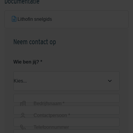
Documentatie
Lithofin snelgids
Neem contact op
Lithofin Anti-Slip set
Lithofin BERO
roestverwijderaar 1 liter
Wie ben jij? *
Nieuw
Nieuw
Bedrijfsnaam *
Lithofin Bescherming >W< 1
Contactpersoon *
Lithofin Buitenhuisreiniger 5
liter
liter
Telefoonnummer