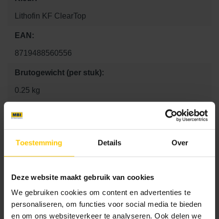
Lithofin KF ClearTop
EAN:
8719488560556
Brutogewicht (per stuk):
0.25 kg
Kg Per Pallet:
5 kg
Toestemming
Details
Over
Aantal per m2:
1
Deze website maakt gebruik van cookies
Lengte:
We gebruiken cookies om content en advertenties te
0 mm
personaliseren, om functies voor social media te bieden
en om ons websiteverkeer te analyseren. Ook delen we