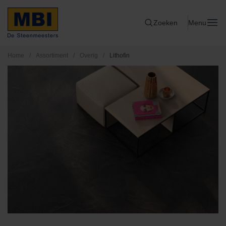
Zoeken
Menu
Home
/
Assortiment
/
Overig
/
Lithofin