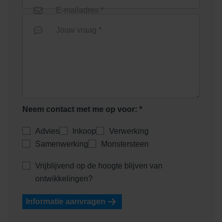
E-mailadres *
Nieuw
Jouw vraag *
Lithofin FUGEX
Lithofin FUGEX 1liter
Neem contact met me op voor: *
Nieuw
Advies
Inkoop
Verwerking
Samenwerking
Monstersteen
Vrijblijvend op de hoogte blijven van
Lithofin GLASTILAN 1 liter
Lithofin KF
ontwikkelingen?
Cementsluierverwijderaar 1 l
Informatie aanvragen
Nieuw