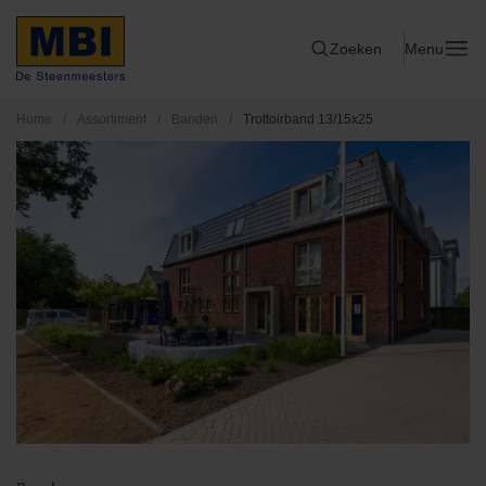
Zoeken
Menu
Home
/
Assortiment
/
Banden
/
Trottoirband 13/15x25