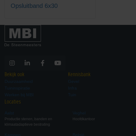
Opsluitband 6x30
Bekijk ook
Kennisbank
Duurzaamheid
Gevel
Tuininspiratie
Infra
Werken bij MBI
Tuin
Locaties
Aalst
Veghel
Productie stenen, banden en
Hoofdkantoor
klimaatadaptieve bestrating
Kampen
België