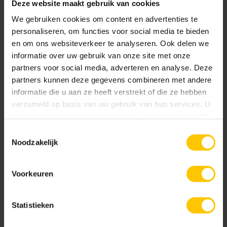
Deze website maakt gebruik van cookies
We gebruiken cookies om content en advertenties te
personaliseren, om functies voor social media te bieden
en om ons websiteverkeer te analyseren. Ook delen we
informatie over uw gebruik van onze site met onze
partners voor social media, adverteren en analyse. Deze
partners kunnen deze gegevens combineren met andere
Basalt
Basalt-wit
informatie die u aan ze heeft verstrekt of die ze hebben
verzameld op basis van uw gebruik van hun services. U
gaat akkoord met onze cookies als u onze website blijft
gebruiken.
Toestemmingsselectie
Noodzakelijk
Voorkeuren
Basaltina grijs
Graniet-grijs
Statistieken