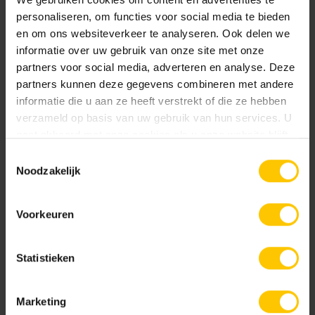
personaliseren, om functies voor social media te bieden
en om ons websiteverkeer te analyseren. Ook delen we
informatie over uw gebruik van onze site met onze
partners voor social media, adverteren en analyse. Deze
Basalt
Basalt-wit
partners kunnen deze gegevens combineren met andere
informatie die u aan ze heeft verstrekt of die ze hebben
verzameld op basis van uw gebruik van hun services. U
gaat akkoord met onze cookies als u onze website blijft
gebruiken.
Toestemmingsselectie
Noodzakelijk
Basaltina grijs
Graniet-grijs
Voorkeuren
Statistieken
Marketing