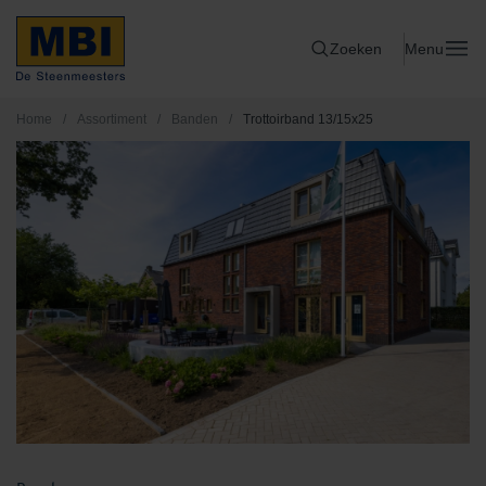
Zoeken
Menu
Home
/
Assortiment
/
Banden
/
Trottoirband 13/15x25