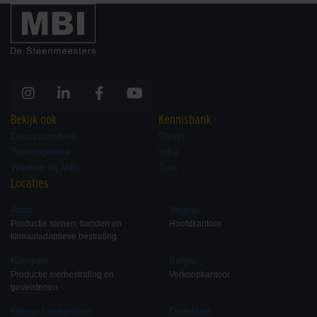
Bekijk ook
Kennisbank
Duurzaamheid
Gevel
Tuininspiratie
Infra
Werken bij MBI
Tuin
Locaties
Aalst
Veghel
Productie stenen, banden en
Hoofdkantoor
klimaatadaptieve bestrating
Kampen
België
Productie sierbestrating en
Verkoopkantoor
gevelstenen
Nieuw-Lekkerland
Duitsland