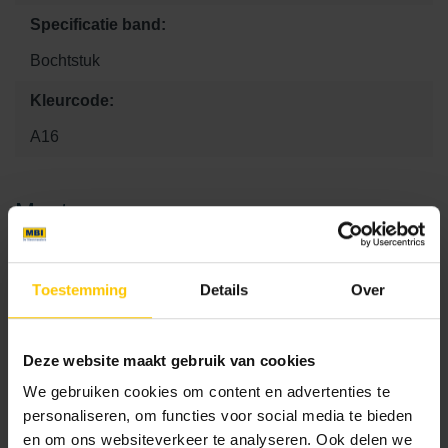
Specificatie band:
Bochtstuk
Kleurcode:
A16
Maat
0 x 0 x 0
12 x 100 x 15
15 x 25 x 100
Toestemming
Details
Over
25 x 25 x 0
25 x 30 x 0
25 x 38 x 0
25 x 45 x 0
25 x 58.6 x 0
25 x 75 x 0
Deze website maakt gebruik van cookies
25 x 78.5 x 0
25 x 80 x 0
25 x 100 x 0
We gebruiken cookies om content en advertenties te
100 x 0 x 0
personaliseren, om functies voor social media te bieden
en om ons websiteverkeer te analyseren. Ook delen we