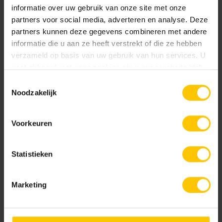
informatie over uw gebruik van onze site met onze
Kleur
partners voor social media, adverteren en analyse. Deze
partners kunnen deze gegevens combineren met andere
Standaard kleuren
informatie die u aan ze heeft verstrekt of die ze hebben
verzameld op basis van uw gebruik van hun services. U
gaat akkoord met onze cookies als u onze website blijft
gebruiken.
Toestemmingsselectie
Noodzakelijk
Voorkeuren
Basalt
Basalt-wit
Statistieken
Marketing