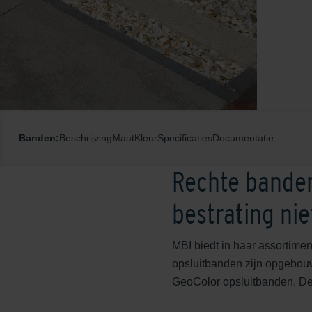
Banden:
Beschrijving
Maat
Kleur
Specificaties
Documentatie
Rechte banden
bestrating ni
MBI biedt in haar assortimen
opsluitbanden zijn opgebouw
GeoColor opsluitbanden. De