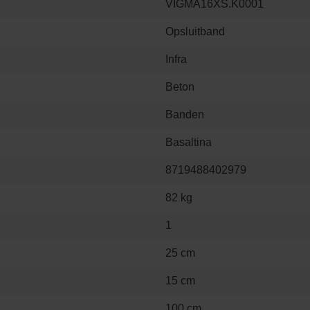
VIGMA16XS.K0001
Opsluitband
Infra
Beton
Banden
Basaltina
8719488402979
82 kg
1
25 cm
15 cm
100 cm