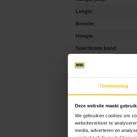
Lengte:
Breedte:
Hoogte:
Specificatie band:
Kleurcode:
Toestemming
Maat
Deze website maakt gebruik
15 x 45 x 25
15 x 78.5
We gebruiken cookies om cont
websiteverkeer te analyseren
media, adverteren en analys