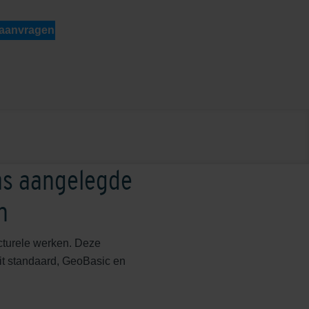
 aanvragen
as aangelegde
n
ucturele werken. Deze
it standaard, GeoBasic en