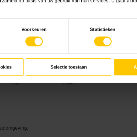
erzameld op basis van uw gebruik van hun services. U gaat akk
Voorkeuren
Statistieken
ookies
Selectie toestaan
A
Grijs
Zwart
leefomgeving.