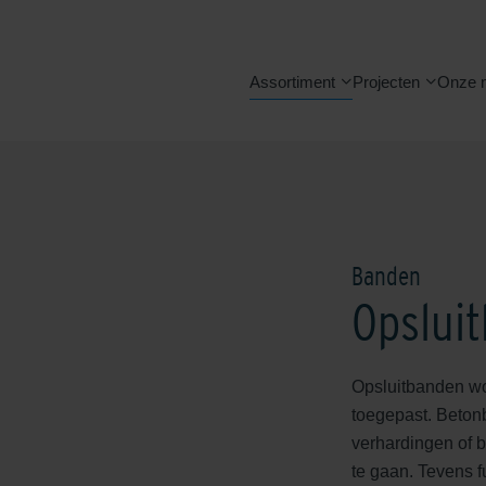
Assortiment
Projecten
Onze 
Banden
Opslui
Opsluitbanden wor
toegepast. Beton
verhardingen of b
te gaan. Tevens f