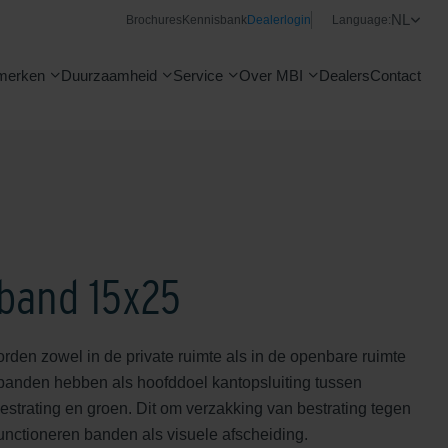
NL
Brochures
Kennisbank
Dealerlogin
Language:
merken
Duurzaamheid
Service
Over MBI
Dealers
Contact
tband 15x25
den zowel in de private ruimte als in de openbare ruimte
banden hebben als hoofddoel kantopsluiting tussen
estrating en groen. Dit om verzakking van bestrating tegen
unctioneren banden als visuele afscheiding.