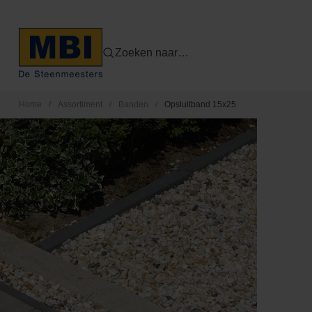
Zoeken naar…
Home
/
Assortiment
/
Banden
/
Opsluitband 15x25